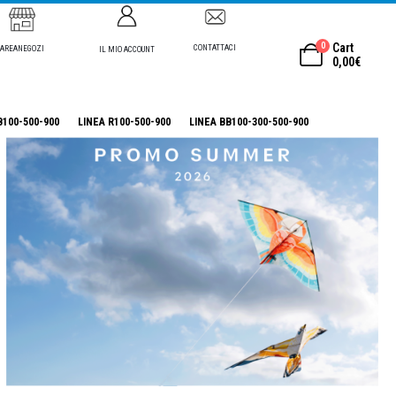
0
Cart
CONTATTACI
AREANEGOZI
IL MIO ACCOUNT
0,00
€
B100-500-900
LINEA R100-500-900
LINEA BB100-300-500-900