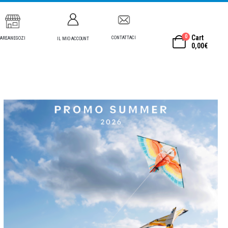
0
Cart
CONTATTACI
AREANEGOZI
IL MIO ACCOUNT
0,00
€