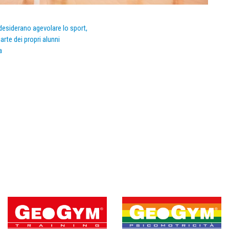
e desiderano agevolare lo sport,
arte dei propri alunni
a