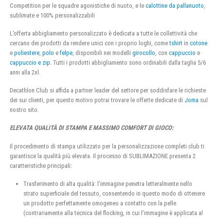
Competition per le squadre agonistiche di nuoto, e le
calottine da pallanuoto
,
sublimate e 100% personalizzabili
L’offerta abbigliamento personalizzato è dedicata a tutte le collettività che
cercano dei prodotti da rendere unici con i proprio loghi, come
tshirt
in
cotone
e
poliestere
,
polo
e
felpe
, disponibili nei modelli
girocollo
, con
cappuccio
e
cappuccio e zip
. Tutti i prodotti abbigliamento sono ordinabili dalla taglia 5/6
anni alla 2xl.
Decathlon Club si affida a partner leader del settore per soddisfare le richieste
dei sui clienti, per questo motivo potrai trovare le offerte dedicate di
Joma
sul
nostro sito.
ELEVATA QUALITÀ DI STAMPA E MASSIMO COMFORT DI GIOCO:
Il procedimento di stampa utilizzato per la personalizzazione completi club ti
garantisce la qualità più elevata. Il processo di SUBLIMAZIONE presenta 2
caratteristiche principali:
Trasferimento di alta qualità: l’immagine penetra letteralmente nello
strato superficiale del tessuto, consentendo in questo modo di ottenere
un prodotto perfettamente omogeneo a contatto con la pelle
(contrariamente alla tecnica del flocking, in cui l’immagine è applicata al