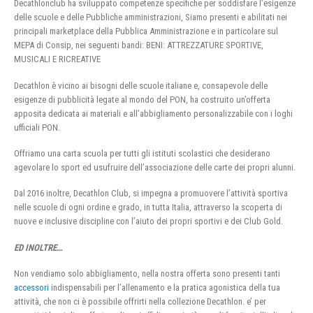
Decathlonclub ha sviluppato competenze specifiche per soddisfare l’esigenze
delle scuole e delle Pubbliche amministrazioni, Siamo presenti e abilitati nei
principali marketplace della Pubblica Amministrazione e in particolare sul
MEPA di Consip, nei seguenti bandi: BENI: ATTREZZATURE SPORTIVE,
MUSICALI E RICREATIVE
Decathlon è vicino ai bisogni delle scuole italiane e, consapevole delle
esigenze di pubblicità legate al mondo del PON, ha costruito un’offerta
apposita dedicata ai materiali e all’abbigliamento personalizzabile con i loghi
ufficiali PON.
Offriamo una carta scuola per tutti gli istituti scolastici che desiderano
agevolare lo sport ed usufruire dell’associazione delle carte dei propri alunni.
Dal 2016 inoltre, Decathlon Club, si impegna a promuovere l’attività sportiva
nelle scuole di ogni ordine e grado, in tutta Italia, attraverso la scoperta di
nuove e inclusive discipline con l’aiuto dei propri sportivi e dei Club Gold.
ED INOLTRE…
Non vendiamo solo abbigliamento, nella nostra offerta sono presenti tanti
accessori
indispensabili per l’allenamento e la pratica agonistica della tua
attività, che non ci è possibile offrirti nella collezione Decathlon. e’ per