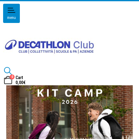
menu
0
Cart
0,00
€