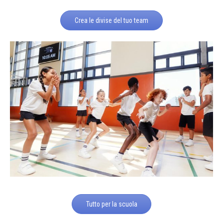
Crea le divise del tuo team
Tutto per la scuola