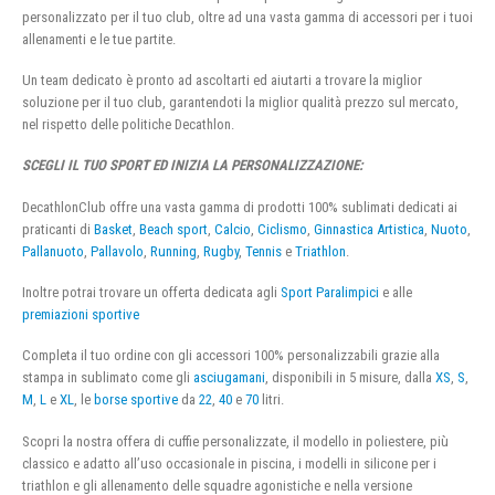
personalizzato per il tuo club, oltre ad una vasta gamma di accessori per i tuoi
allenamenti e le tue partite.
Un team dedicato è pronto ad ascoltarti ed aiutarti a trovare la miglior
soluzione per il tuo club, garantendoti la miglior qualità prezzo sul mercato,
nel rispetto delle politiche Decathlon.
SCEGLI IL TUO SPORT ED INIZIA LA PERSONALIZZAZIONE:
DecathlonClub offre una vasta gamma di prodotti 100% sublimati dedicati ai
praticanti di
Basket
,
Beach sport
,
Calcio
,
Ciclismo
,
Ginnastica Artistica
,
Nuoto
,
Pallanuoto
,
Pallavolo
,
Running
,
Rugby
,
Tennis
e
Triathlon
.
Inoltre potrai trovare un offerta dedicata agli
Sport Paralimpici
e alle
premiazioni sportive
Completa il tuo ordine con gli accessori 100% personalizzabili grazie alla
stampa in sublimato come gli
asciugamani
, disponibili in 5 misure, dalla
XS
,
S
,
M
,
L
e
XL
, le
borse sportive
da
22
,
40
e
70
litri.
Scopri la nostra offera di cuffie personalizzate, il modello in poliestere, più
classico e adatto all’uso occasionale in piscina, i modelli in silicone per i
triathlon e gli allenamento delle squadre agonistiche e nella versione