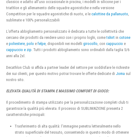
classico e adatto all’uso occasionale in piscina, i modelli in silicone per i
triathlon e gli allenamento delle squadre agonistiche e nella versione
Competition per le squadre agonistiche di nuoto, e le
calottine da pallanuoto
,
sublimate e 100% personalizzabili
L’offerta abbigliamento personalizzato è dedicata a tutte le collettività che
cercano dei prodotti da rendere unici con i proprio loghi, come
tshirt
in
cotone
e
poliestere
,
polo
e
felpe
, disponibili nei modelli
girocollo
, con
cappuccio
e
cappuccio e zip
. Tutti i prodotti abbigliamento sono ordinabili dalla taglia 5/6
anni alla 2xl.
Decathlon Club si affida a partner leader del settore per soddisfare le richieste
dei sui clienti, per questo motivo potrai trovare le offerte dedicate di
Joma
sul
nostro sito.
ELEVATA QUALITÀ DI STAMPA E MASSIMO COMFORT DI GIOCO:
Il procedimento di stampa utilizzato per la personalizzazione completi club ti
garantisce la qualità più elevata. Il processo di SUBLIMAZIONE presenta 2
caratteristiche principali:
Trasferimento di alta qualità: l’immagine penetra letteralmente nello
strato superficiale del tessuto, consentendo in questo modo di ottenere