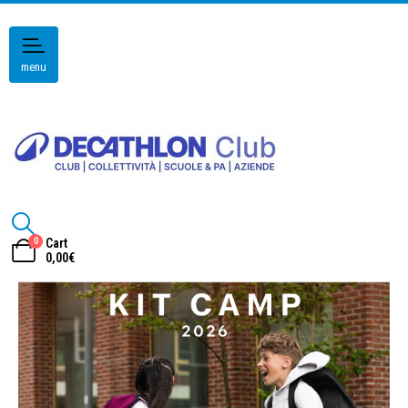
menu
0
Cart
0,00
€