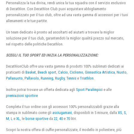
Personalizza la tua divisa, rendi unica la tua squadra con il servizio esclusivo
di Decathlon. Con Decathlon Club puoi acquistare abbigliamento
personalizzato per il tuo club, oltre ad una vasta gamma di accessori per i tuoi
allenamenti e le tue partite.
Un team dedicato è pronto ad ascoltarti ed aiutarti a trovare la miglior
soluzione per il tuo club, garantendoti la miglior qualità prezzo sul mercato,
nel rispetto delle politiche Decathlon.
SCEGLI IL TUO SPORT ED INIZIA LA PERSONALIZZAZIONE:
DecathlonClub offre una vasta gamma di prodotti 100% sublimati dedicati ai
praticanti di
Basket
,
Beach sport
,
Calcio
,
Ciclismo
,
Ginnastica Artistica
,
Nuoto
,
Pallanuoto
,
Pallavolo
,
Running
,
Rugby
,
Tennis
e
Triathlon
.
Inoltre potrai trovare un offerta dedicata agli
Sport Paralimpici
e alle
premiazioni sportive
Completa il tuo ordine con gli accessori 100% personalizzabili grazie alla
stampa in sublimato come gli
asciugamani
, disponibili in 5 misure, dalla
XS
,
S
,
M
,
L
e
XL
, le
borse sportive
da
22
,
40
e
70
litri.
Scopri la nostra offera di cuffie personalizzate, il modello in poliestere, più