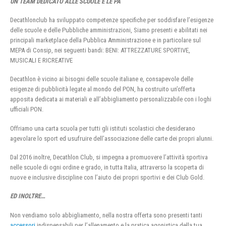
UN TEAM DEDICATO ALLE SCUOLE E LE PA
Decathlonclub ha sviluppato competenze specifiche per soddisfare l’esigenze
delle scuole e delle Pubbliche amministrazioni, Siamo presenti e abilitati nei
principali marketplace della Pubblica Amministrazione e in particolare sul
MEPA di Consip, nei seguenti bandi: BENI: ATTREZZATURE SPORTIVE,
MUSICALI E RICREATIVE
Decathlon è vicino ai bisogni delle scuole italiane e, consapevole delle
esigenze di pubblicità legate al mondo del PON, ha costruito un’offerta
apposita dedicata ai materiali e all’abbigliamento personalizzabile con i loghi
ufficiali PON.
Offriamo una carta scuola per tutti gli istituti scolastici che desiderano
agevolare lo sport ed usufruire dell’associazione delle carte dei propri alunni.
Dal 2016 inoltre, Decathlon Club, si impegna a promuovere l’attività sportiva
nelle scuole di ogni ordine e grado, in tutta Italia, attraverso la scoperta di
nuove e inclusive discipline con l’aiuto dei propri sportivi e dei Club Gold.
ED INOLTRE…
Non vendiamo solo abbigliamento, nella nostra offerta sono presenti tanti
accessori
indispensabili per l’allenamento e la pratica agonistica della tua