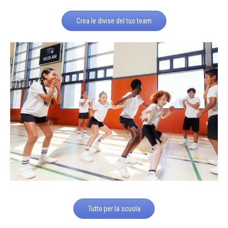
Crea le divise del tuo team
Tutto per la scuola