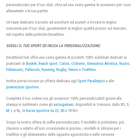
personalizzato per il tuo club, oltre ad una vasta gamma di accessori per i tuoi
allenamenti e le tue partite.
Un team dedicato è pronto ad ascoltarti ed aiutarti a trovare la miglior
soluzione per il tuo club, garantendoti la miglior qualità prezzo sul mercato,
nel rispetto delle politiche Decathlon.
SCEGLI IL TUO SPORT ED INIZIA LA PERSONALIZZAZIONE:
DecathlonClub offre una vasta gamma di prodotti 100% sublimati dedicati ai
praticanti di
Basket
,
Beach sport
,
Calcio
,
Ciclismo
,
Ginnastica Artistica
,
Nuoto
,
Pallanuoto
,
Pallavolo
,
Running
,
Rugby
,
Tennis
e
Triathlon
.
Inoltre potrai trovare un offerta dedicata agli
Sport Paralimpici
e alle
premiazioni sportive
Completa il tuo ordine con gli accessori 100% personalizzabili grazie alla
stampa in sublimato come gli
asciugamani
, disponibili in 5 misure, dalla
XS
,
S
,
M
,
L
e
XL
, le
borse sportive
da
22
,
40
e
70
litri.
Scopri la nostra offera di cuffie personalizzate, il modello in poliestere, più
classico e adatto all’uso occasionale in piscina, i modelli in silicone per i
triathlon e gli allenamento delle squadre agonistiche e nella versione