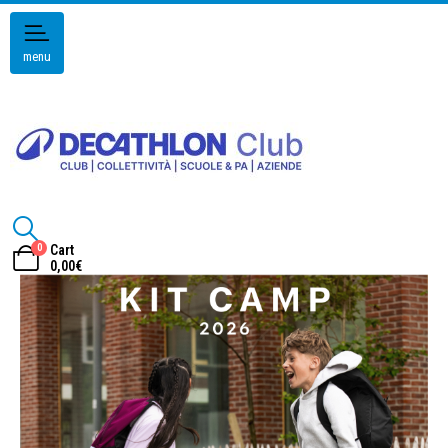
menu
0
Cart
0,00
€