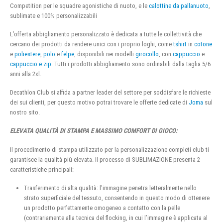
Competition per le squadre agonistiche di nuoto, e le
calottine da pallanuoto
,
sublimate e 100% personalizzabili
L’offerta abbigliamento personalizzato è dedicata a tutte le collettività che
cercano dei prodotti da rendere unici con i proprio loghi, come
tshirt
in
cotone
e
poliestere
,
polo
e
felpe
, disponibili nei modelli
girocollo
, con
cappuccio
e
cappuccio e zip
. Tutti i prodotti abbigliamento sono ordinabili dalla taglia 5/6
anni alla 2xl.
Decathlon Club si affida a partner leader del settore per soddisfare le richieste
dei sui clienti, per questo motivo potrai trovare le offerte dedicate di
Joma
sul
nostro sito.
ELEVATA QUALITÀ DI STAMPA E MASSIMO COMFORT DI GIOCO:
Il procedimento di stampa utilizzato per la personalizzazione completi club ti
garantisce la qualità più elevata. Il processo di SUBLIMAZIONE presenta 2
caratteristiche principali:
Trasferimento di alta qualità: l’immagine penetra letteralmente nello
strato superficiale del tessuto, consentendo in questo modo di ottenere
un prodotto perfettamente omogeneo a contatto con la pelle
(contrariamente alla tecnica del flocking, in cui l’immagine è applicata al