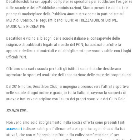
Decathlonclub ha sviluppato competenze specifiche per soddisfare l’esigenze
delle scuole e delle Pubbliche amministrazioni, Siamo presenti e abilitati nei
principali marketplace della Pubblica Amministrazione e in particolare sul
MEPA di Consip, nei seguenti bandi: BENI: ATTREZZATURE SPORTIVE,
MUSICALI E RICREATIVE
Decathlon è vicino ai bisogni delle scuole italiane e, consapevole delle
esigenze di pubblicità legate al mondo del PON, ha costruito un’offerta
apposita dedicata ai materiali e all’abbigliamento personalizzabile con i loghi
ufficiali PON.
Offriamo una carta scuola per tutti gli istituti scolastici che desiderano
agevolare lo sport ed usufruire dell’associazione delle carte dei propri alunni.
Dal 2016 inoltre, Decathlon Club, si impegna a promuovere l’attività sportiva
nelle scuole di ogni ordine e grado, in tutta Italia, attraverso la scoperta di
nuove e inclusive discipline con l’aiuto dei propri sportivi e dei Club Gold.
ED INOLTRE…
Non vendiamo solo abbigliamento, nella nostra offerta sono presenti tanti
accessori
indispensabili per l’allenamento e la pratica agonistica della tua
attività, che non ci è possibile offrirti nella collezione Decathlon. e’ per