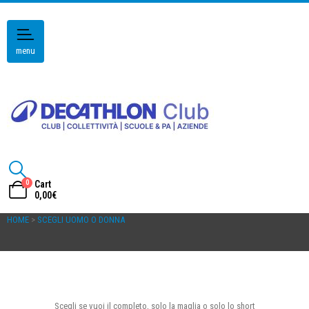
menu
0
Cart
0,00
€
HOME
>
SCEGLI UOMO O DONNA
Scegli se vuoi il completo, solo la maglia o solo lo short