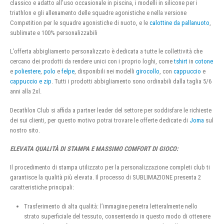
classico e adatto all’uso occasionale in piscina, i modelli in silicone per i
triathlon e gli allenamento delle squadre agonistiche e nella versione
Competition per le squadre agonistiche di nuoto, e le
calottine da pallanuoto
,
sublimate e 100% personalizzabili
L’offerta abbigliamento personalizzato è dedicata a tutte le collettività che
cercano dei prodotti da rendere unici con i proprio loghi, come
tshirt
in
cotone
e
poliestere
,
polo
e
felpe
, disponibili nei modelli
girocollo
, con
cappuccio
e
cappuccio e zip
. Tutti i prodotti abbigliamento sono ordinabili dalla taglia 5/6
anni alla 2xl.
Decathlon Club si affida a partner leader del settore per soddisfare le richieste
dei sui clienti, per questo motivo potrai trovare le offerte dedicate di
Joma
sul
nostro sito.
ELEVATA QUALITÀ DI STAMPA E MASSIMO COMFORT DI GIOCO:
Il procedimento di stampa utilizzato per la personalizzazione completi club ti
garantisce la qualità più elevata. Il processo di SUBLIMAZIONE presenta 2
caratteristiche principali:
Trasferimento di alta qualità: l’immagine penetra letteralmente nello
strato superficiale del tessuto, consentendo in questo modo di ottenere