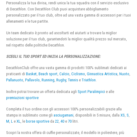
Personalizza la tua divisa, rendi unica la tua squadra con il servizio esclusivo
di Decathlon. Con Decathlon Club puoi acquistare abbigliamento
personalizzato per il tuo club, oltre ad una vasta gamma di accessori per i tuoi
allenamenti e le tue partite.
Un team dedicato è pronto ad ascoltarti ed aiutarti a trovare la miglior
soluzione per il tuo club, garantendoti la miglior qualità prezzo sul mercato,
nel rispetto delle politiche Decathlon.
SCEGLI IL TUO SPORT ED INIZIA LA PERSONALIZZAZIONE:
DecathlonClub offre una vasta gamma di prodotti 100% sublimati dedicati ai
praticanti di
Basket
,
Beach sport
,
Calcio
,
Ciclismo
,
Ginnastica Artistica
,
Nuoto
,
Pallanuoto
,
Pallavolo
,
Running
,
Rugby
,
Tennis
e
Triathlon
.
Inoltre potrai trovare un offerta dedicata agli
Sport Paralimpici
e alle
premiazioni sportive
Completa il tuo ordine con gli accessori 100% personalizzabili grazie alla
stampa in sublimato come gli
asciugamani
, disponibili in 5 misure, dalla
XS
,
S
,
M
,
L
e
XL
, le
borse sportive
da
22
,
40
e
70
litri.
Scopri la nostra offera di cuffie personalizzate, il modello in poliestere, più