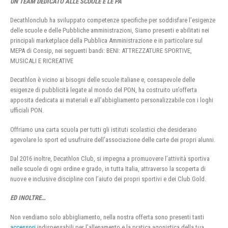
UN TEAM DEDICATO ALLE SCUOLE E LE PA
Decathlonclub ha sviluppato competenze specifiche per soddisfare l’esigenze
delle scuole e delle Pubbliche amministrazioni, Siamo presenti e abilitati nei
principali marketplace della Pubblica Amministrazione e in particolare sul
MEPA di Consip, nei seguenti bandi: BENI: ATTREZZATURE SPORTIVE,
MUSICALI E RICREATIVE
Decathlon è vicino ai bisogni delle scuole italiane e, consapevole delle
esigenze di pubblicità legate al mondo del PON, ha costruito un’offerta
apposita dedicata ai materiali e all’abbigliamento personalizzabile con i loghi
ufficiali PON.
Offriamo una carta scuola per tutti gli istituti scolastici che desiderano
agevolare lo sport ed usufruire dell’associazione delle carte dei propri alunni.
Dal 2016 inoltre, Decathlon Club, si impegna a promuovere l’attività sportiva
nelle scuole di ogni ordine e grado, in tutta Italia, attraverso la scoperta di
nuove e inclusive discipline con l’aiuto dei propri sportivi e dei Club Gold.
ED INOLTRE…
Non vendiamo solo abbigliamento, nella nostra offerta sono presenti tanti
accessori
indispensabili per l’allenamento e la pratica agonistica della tua