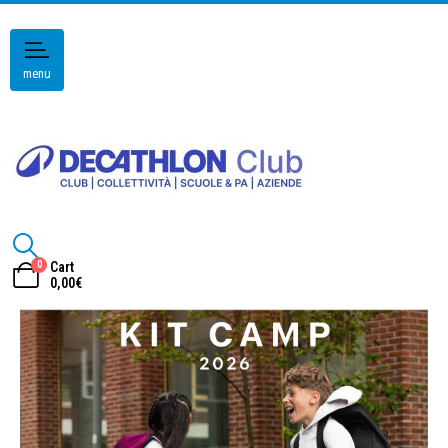
menu
0
Cart
0,00
€