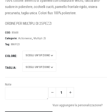
100% cotone. Berretto a 5 pannelli con chiusura in velcro, fascia anti-
sudore in poliestere, occhielli cuciti, pannello frontale rigido, visiera
precurvata, taglia unica. Colori fluo 100% poliestere.
ORDINE PER MULTIPLI DI 25 PEZZI
COD:
BS600
Categorie:
Actionwear
,
Multipli 25
Tag:
8869123
COLORE
TAGLIA
Note
Vuoi aggiungere la personalizzazione?