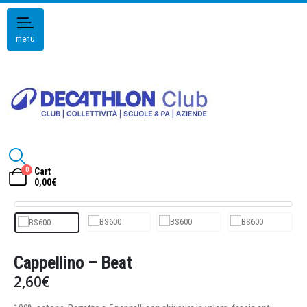
menu
0
Cart
0,00
€
Cappellino – Beat
2,60
€