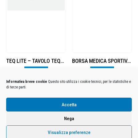
TEQ LITE – TAVOLO TEQBALL
BORSA MEDICA SPORTIVA 2 pezzi
Visualizza
Visualizza
Informativa breve cookie
Questo sito utilizza i cookie tecnici, per le statistiche e
di terze parti.
Condizioni Generali di Utilizzo
-
Cookies
-
Privacy
Accetta
DECATHLON ITALIA S.r.l. Unipersonale - Viale Valassina, 268 - 20851 Lissone (MB) Cap. Soc.
Euro 12.500.000 i.v. - C.F. e Iscr. Reg. Imp. Monza e Brianza 02137480964 - R.E.A. MB-1370021 -
Nega
P.IVA. 11005760159 - Direzione e coordinamento art. 2497 C.C. DECATHLON SA, Villeneuve
D'Ascq, Francia Le foto dei prodotti presenti sul sito sono puramente esemplificative.
Visualizza preferenze