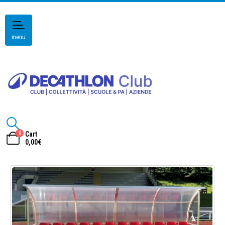
menu
0
Cart
0,00
€