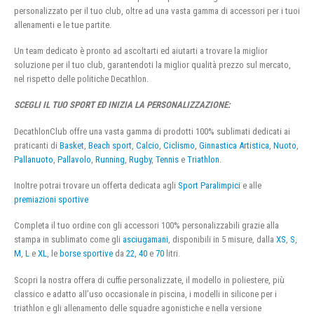
personalizzato per il tuo club, oltre ad una vasta gamma di accessori per i tuoi
allenamenti e le tue partite.
Un team dedicato è pronto ad ascoltarti ed aiutarti a trovare la miglior
soluzione per il tuo club, garantendoti la miglior qualità prezzo sul mercato,
nel rispetto delle politiche Decathlon.
SCEGLI IL TUO SPORT ED INIZIA LA PERSONALIZZAZIONE:
DecathlonClub offre una vasta gamma di prodotti 100% sublimati dedicati ai
praticanti di
Basket
,
Beach sport
,
Calcio
,
Ciclismo
,
Ginnastica Artistica
,
Nuoto
,
Pallanuoto
,
Pallavolo
,
Running
,
Rugby
,
Tennis
e
Triathlon
.
Inoltre potrai trovare un offerta dedicata agli
Sport Paralimpici
e alle
premiazioni sportive
Completa il tuo ordine con gli accessori 100% personalizzabili grazie alla
stampa in sublimato come gli
asciugamani
, disponibili in 5 misure, dalla
XS
,
S
,
M
,
L
e
XL
, le
borse sportive
da
22
,
40
e
70
litri.
Scopri la nostra offera di cuffie personalizzate, il modello in poliestere, più
classico e adatto all’uso occasionale in piscina, i modelli in silicone per i
triathlon e gli allenamento delle squadre agonistiche e nella versione