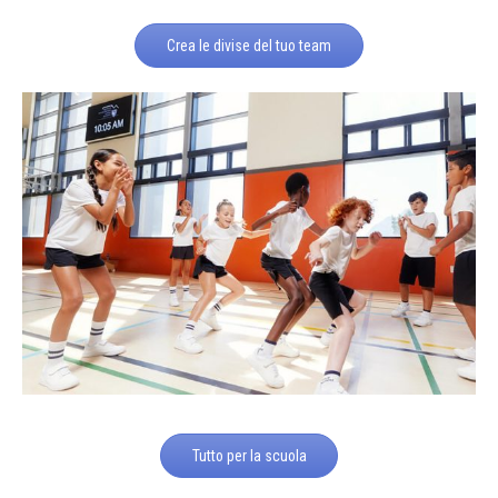
Crea le divise del tuo team
Tutto per la scuola