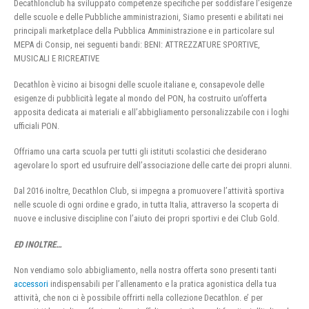
Decathlonclub ha sviluppato competenze specifiche per soddisfare l’esigenze
delle scuole e delle Pubbliche amministrazioni, Siamo presenti e abilitati nei
principali marketplace della Pubblica Amministrazione e in particolare sul
MEPA di Consip, nei seguenti bandi: BENI: ATTREZZATURE SPORTIVE,
MUSICALI E RICREATIVE
Decathlon è vicino ai bisogni delle scuole italiane e, consapevole delle
esigenze di pubblicità legate al mondo del PON, ha costruito un’offerta
apposita dedicata ai materiali e all’abbigliamento personalizzabile con i loghi
ufficiali PON.
Offriamo una carta scuola per tutti gli istituti scolastici che desiderano
agevolare lo sport ed usufruire dell’associazione delle carte dei propri alunni.
Dal 2016 inoltre, Decathlon Club, si impegna a promuovere l’attività sportiva
nelle scuole di ogni ordine e grado, in tutta Italia, attraverso la scoperta di
nuove e inclusive discipline con l’aiuto dei propri sportivi e dei Club Gold.
ED INOLTRE…
Non vendiamo solo abbigliamento, nella nostra offerta sono presenti tanti
accessori
indispensabili per l’allenamento e la pratica agonistica della tua
attività, che non ci è possibile offrirti nella collezione Decathlon. e’ per