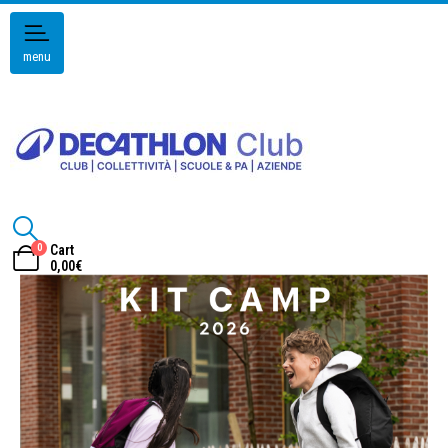
menu
0
Cart
0,00
€