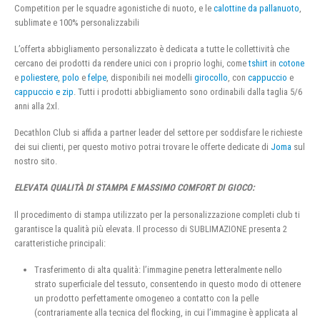
Competition per le squadre agonistiche di nuoto, e le
calottine da pallanuoto
,
sublimate e 100% personalizzabili
L’offerta abbigliamento personalizzato è dedicata a tutte le collettività che
cercano dei prodotti da rendere unici con i proprio loghi, come
tshirt
in
cotone
e
poliestere
,
polo
e
felpe
, disponibili nei modelli
girocollo
, con
cappuccio
e
cappuccio e zip
. Tutti i prodotti abbigliamento sono ordinabili dalla taglia 5/6
anni alla 2xl.
Decathlon Club si affida a partner leader del settore per soddisfare le richieste
dei sui clienti, per questo motivo potrai trovare le offerte dedicate di
Joma
sul
nostro sito.
ELEVATA QUALITÀ DI STAMPA E MASSIMO COMFORT DI GIOCO:
Il procedimento di stampa utilizzato per la personalizzazione completi club ti
garantisce la qualità più elevata. Il processo di SUBLIMAZIONE presenta 2
caratteristiche principali:
Trasferimento di alta qualità: l’immagine penetra letteralmente nello
strato superficiale del tessuto, consentendo in questo modo di ottenere
un prodotto perfettamente omogeneo a contatto con la pelle
(contrariamente alla tecnica del flocking, in cui l’immagine è applicata al