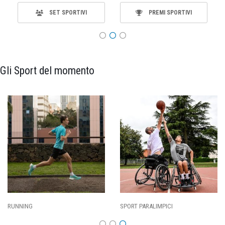
SET SPORTIVI
PREMI SPORTIVI
Gli Sport del momento
ING
SPORT PARALIMPICI
CALCI