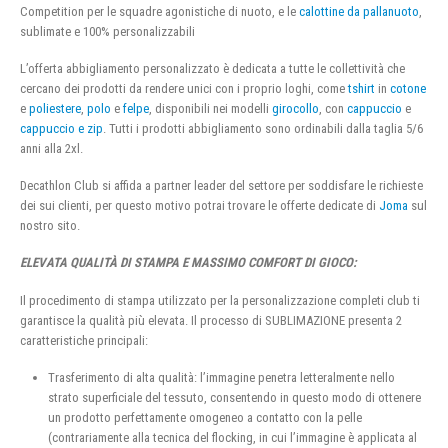
Competition per le squadre agonistiche di nuoto, e le
calottine da pallanuoto
,
sublimate e 100% personalizzabili
L’offerta abbigliamento personalizzato è dedicata a tutte le collettività che
cercano dei prodotti da rendere unici con i proprio loghi, come
tshirt
in
cotone
e
poliestere
,
polo
e
felpe
, disponibili nei modelli
girocollo
, con
cappuccio
e
cappuccio e zip
. Tutti i prodotti abbigliamento sono ordinabili dalla taglia 5/6
anni alla 2xl.
Decathlon Club si affida a partner leader del settore per soddisfare le richieste
dei sui clienti, per questo motivo potrai trovare le offerte dedicate di
Joma
sul
nostro sito.
ELEVATA QUALITÀ DI STAMPA E MASSIMO COMFORT DI GIOCO:
Il procedimento di stampa utilizzato per la personalizzazione completi club ti
garantisce la qualità più elevata. Il processo di SUBLIMAZIONE presenta 2
caratteristiche principali:
Trasferimento di alta qualità: l’immagine penetra letteralmente nello
strato superficiale del tessuto, consentendo in questo modo di ottenere
un prodotto perfettamente omogeneo a contatto con la pelle
(contrariamente alla tecnica del flocking, in cui l’immagine è applicata al