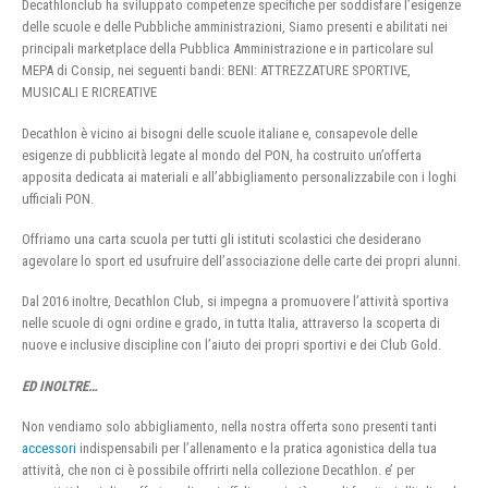
Decathlonclub ha sviluppato competenze specifiche per soddisfare l’esigenze
delle scuole e delle Pubbliche amministrazioni, Siamo presenti e abilitati nei
principali marketplace della Pubblica Amministrazione e in particolare sul
MEPA di Consip, nei seguenti bandi: BENI: ATTREZZATURE SPORTIVE,
MUSICALI E RICREATIVE
Decathlon è vicino ai bisogni delle scuole italiane e, consapevole delle
esigenze di pubblicità legate al mondo del PON, ha costruito un’offerta
apposita dedicata ai materiali e all’abbigliamento personalizzabile con i loghi
ufficiali PON.
Offriamo una carta scuola per tutti gli istituti scolastici che desiderano
agevolare lo sport ed usufruire dell’associazione delle carte dei propri alunni.
Dal 2016 inoltre, Decathlon Club, si impegna a promuovere l’attività sportiva
nelle scuole di ogni ordine e grado, in tutta Italia, attraverso la scoperta di
nuove e inclusive discipline con l’aiuto dei propri sportivi e dei Club Gold.
ED INOLTRE…
Non vendiamo solo abbigliamento, nella nostra offerta sono presenti tanti
accessori
indispensabili per l’allenamento e la pratica agonistica della tua
attività, che non ci è possibile offrirti nella collezione Decathlon. e’ per