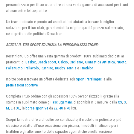
personalizzato per il tuo club, oltre ad una vasta gamma di accessori per i tuoi
allenamenti e le tue partite.
Un team dedicato è pronto ad ascoltarti ed aiutarti a trovare la miglior
soluzione per il tuo club, garantendoti la miglior qualità prezzo sul mercato,
nel rispetto delle politiche Decathlon.
SCEGLI IL TUO SPORT ED INIZIA LA PERSONALIZZAZIONE:
DecathlonClub offre una vasta gamma di prodotti 100% sublimati dedicati ai
praticanti di
Basket
,
Beach sport
,
Calcio
,
Ciclismo
,
Ginnastica Artistica
,
Nuoto
,
Pallanuoto
,
Pallavolo
,
Running
,
Rugby
,
Tennis
e
Triathlon
.
Inoltre potrai trovare un offerta dedicata agli
Sport Paralimpici
e alle
premiazioni sportive
Completa il tuo ordine con gli accessori 100% personalizzabili grazie alla
stampa in sublimato come gli
asciugamani
, disponibili in 5 misure, dalla
XS
,
S
,
M
,
L
e
XL
, le
borse sportive
da
22
,
40
e
70
litri.
Scopri la nostra offera di cuffie personalizzate, il modello in poliestere, più
classico e adatto all’uso occasionale in piscina, i modelli in silicone per i
triathlon e gli allenamento delle squadre agonistiche e nella versione