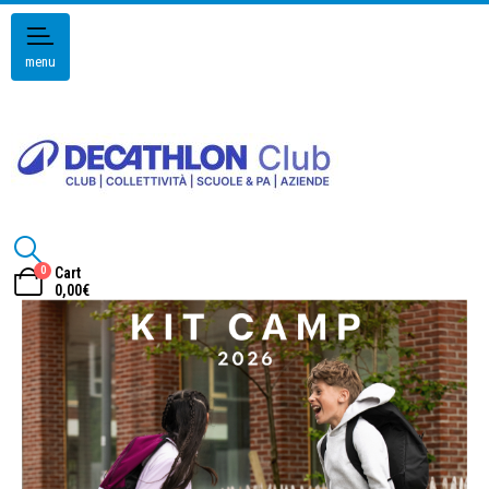
menu
0
Cart
0,00
€