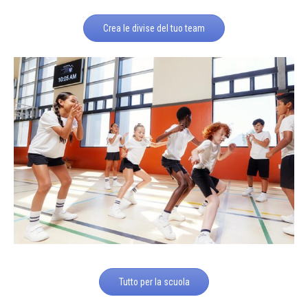
Crea le divise del tuo team
Tutto per la scuola