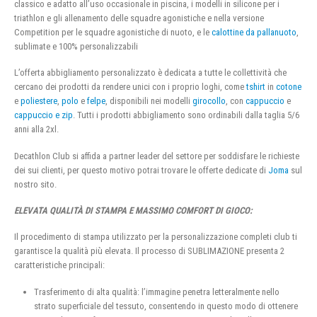
classico e adatto all’uso occasionale in piscina, i modelli in silicone per i
triathlon e gli allenamento delle squadre agonistiche e nella versione
Competition per le squadre agonistiche di nuoto, e le
calottine da pallanuoto
,
sublimate e 100% personalizzabili
L’offerta abbigliamento personalizzato è dedicata a tutte le collettività che
cercano dei prodotti da rendere unici con i proprio loghi, come
tshirt
in
cotone
e
poliestere
,
polo
e
felpe
, disponibili nei modelli
girocollo
, con
cappuccio
e
cappuccio e zip
. Tutti i prodotti abbigliamento sono ordinabili dalla taglia 5/6
anni alla 2xl.
Decathlon Club si affida a partner leader del settore per soddisfare le richieste
dei sui clienti, per questo motivo potrai trovare le offerte dedicate di
Joma
sul
nostro sito.
ELEVATA QUALITÀ DI STAMPA E MASSIMO COMFORT DI GIOCO:
Il procedimento di stampa utilizzato per la personalizzazione completi club ti
garantisce la qualità più elevata. Il processo di SUBLIMAZIONE presenta 2
caratteristiche principali:
Trasferimento di alta qualità: l’immagine penetra letteralmente nello
strato superficiale del tessuto, consentendo in questo modo di ottenere