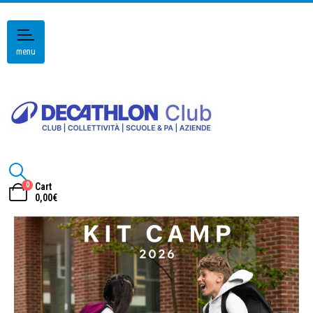
menu
0
Cart
0,00
€