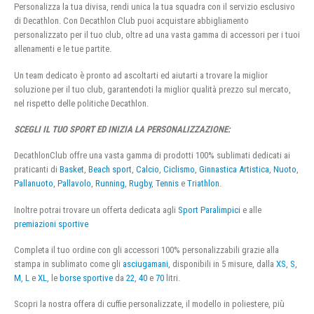
Personalizza la tua divisa, rendi unica la tua squadra con il servizio esclusivo
di Decathlon. Con Decathlon Club puoi acquistare abbigliamento
personalizzato per il tuo club, oltre ad una vasta gamma di accessori per i tuoi
allenamenti e le tue partite.
Un team dedicato è pronto ad ascoltarti ed aiutarti a trovare la miglior
soluzione per il tuo club, garantendoti la miglior qualità prezzo sul mercato,
nel rispetto delle politiche Decathlon.
SCEGLI IL TUO SPORT ED INIZIA LA PERSONALIZZAZIONE:
DecathlonClub offre una vasta gamma di prodotti 100% sublimati dedicati ai
praticanti di
Basket
,
Beach sport
,
Calcio
,
Ciclismo
,
Ginnastica Artistica
,
Nuoto
,
Pallanuoto
,
Pallavolo
,
Running
,
Rugby
,
Tennis
e
Triathlon
.
Inoltre potrai trovare un offerta dedicata agli
Sport Paralimpici
e alle
premiazioni sportive
Completa il tuo ordine con gli accessori 100% personalizzabili grazie alla
stampa in sublimato come gli
asciugamani
, disponibili in 5 misure, dalla
XS
,
S
,
M
,
L
e
XL
, le
borse sportive
da
22
,
40
e
70
litri.
Scopri la nostra offera di cuffie personalizzate, il modello in poliestere, più