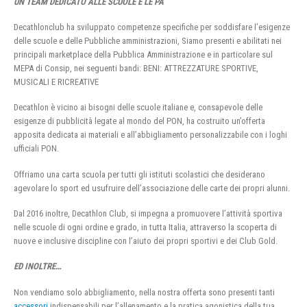
UN TEAM DEDICATO ALLE SCUOLE E LE PA
Decathlonclub ha sviluppato competenze specifiche per soddisfare l’esigenze
delle scuole e delle Pubbliche amministrazioni, Siamo presenti e abilitati nei
principali marketplace della Pubblica Amministrazione e in particolare sul
MEPA di Consip, nei seguenti bandi: BENI: ATTREZZATURE SPORTIVE,
MUSICALI E RICREATIVE
Decathlon è vicino ai bisogni delle scuole italiane e, consapevole delle
esigenze di pubblicità legate al mondo del PON, ha costruito un’offerta
apposita dedicata ai materiali e all’abbigliamento personalizzabile con i loghi
ufficiali PON.
Offriamo una carta scuola per tutti gli istituti scolastici che desiderano
agevolare lo sport ed usufruire dell’associazione delle carte dei propri alunni.
Dal 2016 inoltre, Decathlon Club, si impegna a promuovere l’attività sportiva
nelle scuole di ogni ordine e grado, in tutta Italia, attraverso la scoperta di
nuove e inclusive discipline con l’aiuto dei propri sportivi e dei Club Gold.
ED INOLTRE…
Non vendiamo solo abbigliamento, nella nostra offerta sono presenti tanti
accessori
indispensabili per l’allenamento e la pratica agonistica della tua