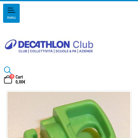
menu
0
Cart
0,00
€