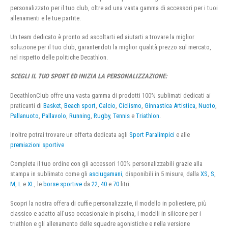
personalizzato per il tuo club, oltre ad una vasta gamma di accessori per i tuoi
allenamenti e le tue partite.
Un team dedicato è pronto ad ascoltarti ed aiutarti a trovare la miglior
soluzione per il tuo club, garantendoti la miglior qualità prezzo sul mercato,
nel rispetto delle politiche Decathlon.
SCEGLI IL TUO SPORT ED INIZIA LA PERSONALIZZAZIONE:
DecathlonClub offre una vasta gamma di prodotti 100% sublimati dedicati ai
praticanti di
Basket
,
Beach sport
,
Calcio
,
Ciclismo
,
Ginnastica Artistica
,
Nuoto
,
Pallanuoto
,
Pallavolo
,
Running
,
Rugby
,
Tennis
e
Triathlon
.
Inoltre potrai trovare un offerta dedicata agli
Sport Paralimpici
e alle
premiazioni sportive
Completa il tuo ordine con gli accessori 100% personalizzabili grazie alla
stampa in sublimato come gli
asciugamani
, disponibili in 5 misure, dalla
XS
,
S
,
M
,
L
e
XL
, le
borse sportive
da
22
,
40
e
70
litri.
Scopri la nostra offera di cuffie personalizzate, il modello in poliestere, più
classico e adatto all’uso occasionale in piscina, i modelli in silicone per i
triathlon e gli allenamento delle squadre agonistiche e nella versione