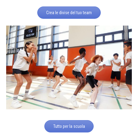
Crea le divise del tuo team
Tutto per la scuola