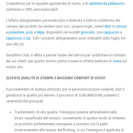
Competition per le squadre agonistiche di nuoto, e le
calottine da pallanuoto
,
sublimate e 100% personalizzabili
L’offerta abbigliamento personalizzato è dedicata a tutte le collettività che
cercano dei prodotti da rendere unici con i proprio loghi, come
tshirt
in
cotone
e
poliestere
,
polo
e
felpe
, disponibili nei modelli
girocollo
, con
cappuccio
e
cappuccio e zip
. Tutti i prodotti abbigliamento sono ordinabili dalla taglia 5/6
anni alla 2xl.
Decathlon Club si affida a partner leader del settore per soddisfare le richieste
dei sui clienti, per questo motivo potrai trovare le offerte dedicate di
Joma
sul
nostro sito.
ELEVATA QUALITÀ DI STAMPA E MASSIMO COMFORT DI GIOCO:
Il procedimento di stampa utilizzato per la personalizzazione completi club ti
garantisce la qualità più elevata. Il processo di SUBLIMAZIONE presenta 2
caratteristiche principali:
Trasferimento di alta qualità: l’immagine penetra letteralmente nello
strato superficiale del tessuto, consentendo in questo modo di ottenere
un prodotto perfettamente omogeneo a contatto con la pelle
(contrariamente alla tecnica del flocking, in cui l’immagine è applicata al