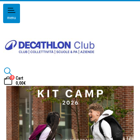
menu
0
Cart
0,00
€