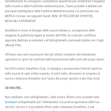
Decathlonclub ha sviluppato competenze specifiche per soddisfare l’esigenze
delle scuole e delle Pubbliche amministrazioni, Siamo presenti e abilitati nei
principali marketplace della Pubblica Amministrazione e in particolare sul
MEPA di Consip, nei seguenti bandi: BENI: ATTREZZATURE SPORTIVE,
MUSICALI E RICREATIVE
Decathlon è vicino ai bisogni delle scuole italiane e, consapevole delle
esigenze di pubblicità legate al mondo del PON, ha costruito un’offerta
apposita dedicata ai materiali e all’abbigliamento personalizzabile con i loghi
ufficiali PON.
Offriamo una carta scuola per tutti gli istituti scolastici che desiderano
agevolare lo sport ed usufruire dell’associazione delle carte dei propri alunni.
Dal 2016 inoltre, Decathlon Club, si impegna a promuovere l’attività sportiva
nelle scuole di ogni ordine e grado, in tutta Italia, attraverso la scoperta di
nuove e inclusive discipline con l’aiuto dei propri sportivi e dei Club Gold.
ED INOLTRE…
Non vendiamo solo abbigliamento, nella nostra offerta sono presenti tanti
accessori
indispensabili per l’allenamento e la pratica agonistica della tua
attività, che non ci è possibile offrirti nella collezione Decathlon. e’ per