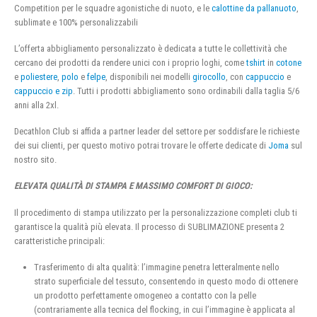
Competition per le squadre agonistiche di nuoto, e le
calottine da pallanuoto
,
sublimate e 100% personalizzabili
L’offerta abbigliamento personalizzato è dedicata a tutte le collettività che
cercano dei prodotti da rendere unici con i proprio loghi, come
tshirt
in
cotone
e
poliestere
,
polo
e
felpe
, disponibili nei modelli
girocollo
, con
cappuccio
e
cappuccio e zip
. Tutti i prodotti abbigliamento sono ordinabili dalla taglia 5/6
anni alla 2xl.
Decathlon Club si affida a partner leader del settore per soddisfare le richieste
dei sui clienti, per questo motivo potrai trovare le offerte dedicate di
Joma
sul
nostro sito.
ELEVATA QUALITÀ DI STAMPA E MASSIMO COMFORT DI GIOCO:
Il procedimento di stampa utilizzato per la personalizzazione completi club ti
garantisce la qualità più elevata. Il processo di SUBLIMAZIONE presenta 2
caratteristiche principali:
Trasferimento di alta qualità: l’immagine penetra letteralmente nello
strato superficiale del tessuto, consentendo in questo modo di ottenere
un prodotto perfettamente omogeneo a contatto con la pelle
(contrariamente alla tecnica del flocking, in cui l’immagine è applicata al