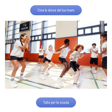
Crea le divise del tuo team
Tutto per la scuola