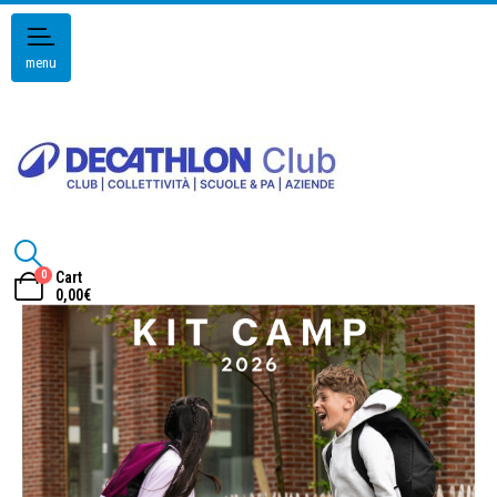
menu
0
Cart
0,00
€