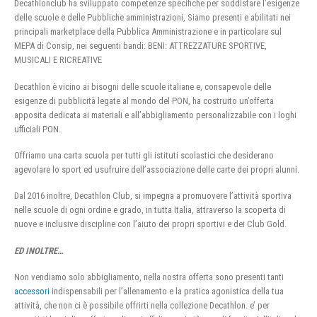
Decathlonclub ha sviluppato competenze specifiche per soddisfare l’esigenze
delle scuole e delle Pubbliche amministrazioni, Siamo presenti e abilitati nei
principali marketplace della Pubblica Amministrazione e in particolare sul
MEPA di Consip, nei seguenti bandi: BENI: ATTREZZATURE SPORTIVE,
MUSICALI E RICREATIVE
Decathlon è vicino ai bisogni delle scuole italiane e, consapevole delle
esigenze di pubblicità legate al mondo del PON, ha costruito un’offerta
apposita dedicata ai materiali e all’abbigliamento personalizzabile con i loghi
ufficiali PON.
Offriamo una carta scuola per tutti gli istituti scolastici che desiderano
agevolare lo sport ed usufruire dell’associazione delle carte dei propri alunni.
Dal 2016 inoltre, Decathlon Club, si impegna a promuovere l’attività sportiva
nelle scuole di ogni ordine e grado, in tutta Italia, attraverso la scoperta di
nuove e inclusive discipline con l’aiuto dei propri sportivi e dei Club Gold.
ED INOLTRE…
Non vendiamo solo abbigliamento, nella nostra offerta sono presenti tanti
accessori
indispensabili per l’allenamento e la pratica agonistica della tua
attività, che non ci è possibile offrirti nella collezione Decathlon. e’ per