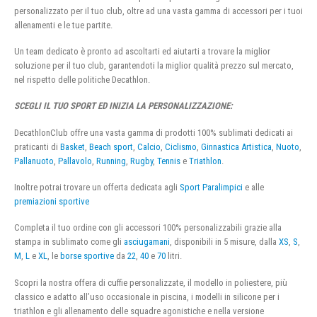
personalizzato per il tuo club, oltre ad una vasta gamma di accessori per i tuoi
allenamenti e le tue partite.
Un team dedicato è pronto ad ascoltarti ed aiutarti a trovare la miglior
soluzione per il tuo club, garantendoti la miglior qualità prezzo sul mercato,
nel rispetto delle politiche Decathlon.
SCEGLI IL TUO SPORT ED INIZIA LA PERSONALIZZAZIONE:
DecathlonClub offre una vasta gamma di prodotti 100% sublimati dedicati ai
praticanti di
Basket
,
Beach sport
,
Calcio
,
Ciclismo
,
Ginnastica Artistica
,
Nuoto
,
Pallanuoto
,
Pallavolo
,
Running
,
Rugby
,
Tennis
e
Triathlon
.
Inoltre potrai trovare un offerta dedicata agli
Sport Paralimpici
e alle
premiazioni sportive
Completa il tuo ordine con gli accessori 100% personalizzabili grazie alla
stampa in sublimato come gli
asciugamani
, disponibili in 5 misure, dalla
XS
,
S
,
M
,
L
e
XL
, le
borse sportive
da
22
,
40
e
70
litri.
Scopri la nostra offera di cuffie personalizzate, il modello in poliestere, più
classico e adatto all’uso occasionale in piscina, i modelli in silicone per i
triathlon e gli allenamento delle squadre agonistiche e nella versione