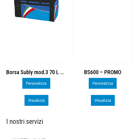
Borsa Subly mod.3 70 L cod. 8374965
BS600 – PROMO
a
Personalizza
Personalizza
Visualizza
Visualizza
I nostri servizi