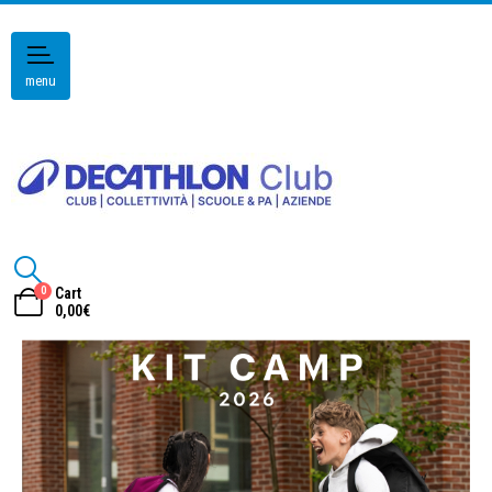
menu
0
Cart
0,00
€