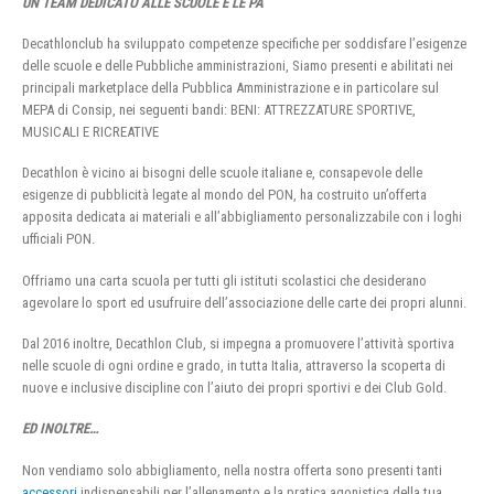
UN TEAM DEDICATO ALLE SCUOLE E LE PA
Decathlonclub ha sviluppato competenze specifiche per soddisfare l’esigenze
delle scuole e delle Pubbliche amministrazioni, Siamo presenti e abilitati nei
principali marketplace della Pubblica Amministrazione e in particolare sul
MEPA di Consip, nei seguenti bandi: BENI: ATTREZZATURE SPORTIVE,
MUSICALI E RICREATIVE
Decathlon è vicino ai bisogni delle scuole italiane e, consapevole delle
esigenze di pubblicità legate al mondo del PON, ha costruito un’offerta
apposita dedicata ai materiali e all’abbigliamento personalizzabile con i loghi
ufficiali PON.
Offriamo una carta scuola per tutti gli istituti scolastici che desiderano
agevolare lo sport ed usufruire dell’associazione delle carte dei propri alunni.
Dal 2016 inoltre, Decathlon Club, si impegna a promuovere l’attività sportiva
nelle scuole di ogni ordine e grado, in tutta Italia, attraverso la scoperta di
nuove e inclusive discipline con l’aiuto dei propri sportivi e dei Club Gold.
ED INOLTRE…
Non vendiamo solo abbigliamento, nella nostra offerta sono presenti tanti
accessori
indispensabili per l’allenamento e la pratica agonistica della tua