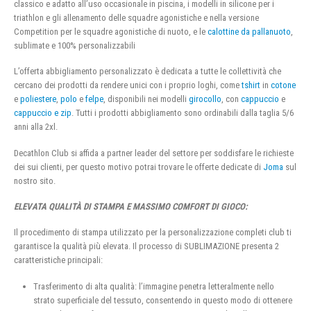
classico e adatto all’uso occasionale in piscina, i modelli in silicone per i
triathlon e gli allenamento delle squadre agonistiche e nella versione
Competition per le squadre agonistiche di nuoto, e le
calottine da pallanuoto
,
sublimate e 100% personalizzabili
L’offerta abbigliamento personalizzato è dedicata a tutte le collettività che
cercano dei prodotti da rendere unici con i proprio loghi, come
tshirt
in
cotone
e
poliestere
,
polo
e
felpe
, disponibili nei modelli
girocollo
, con
cappuccio
e
cappuccio e zip
. Tutti i prodotti abbigliamento sono ordinabili dalla taglia 5/6
anni alla 2xl.
Decathlon Club si affida a partner leader del settore per soddisfare le richieste
dei sui clienti, per questo motivo potrai trovare le offerte dedicate di
Joma
sul
nostro sito.
ELEVATA QUALITÀ DI STAMPA E MASSIMO COMFORT DI GIOCO:
Il procedimento di stampa utilizzato per la personalizzazione completi club ti
garantisce la qualità più elevata. Il processo di SUBLIMAZIONE presenta 2
caratteristiche principali:
Trasferimento di alta qualità: l’immagine penetra letteralmente nello
strato superficiale del tessuto, consentendo in questo modo di ottenere