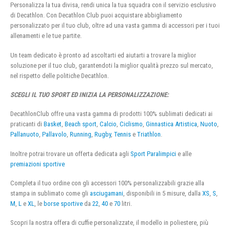
Personalizza la tua divisa, rendi unica la tua squadra con il servizio esclusivo
di Decathlon. Con Decathlon Club puoi acquistare abbigliamento
personalizzato per il tuo club, oltre ad una vasta gamma di accessori per i tuoi
allenamenti e le tue partite.
Un team dedicato è pronto ad ascoltarti ed aiutarti a trovare la miglior
soluzione per il tuo club, garantendoti la miglior qualità prezzo sul mercato,
nel rispetto delle politiche Decathlon.
SCEGLI IL TUO SPORT ED INIZIA LA PERSONALIZZAZIONE:
DecathlonClub offre una vasta gamma di prodotti 100% sublimati dedicati ai
praticanti di
Basket
,
Beach sport
,
Calcio
,
Ciclismo
,
Ginnastica Artistica
,
Nuoto
,
Pallanuoto
,
Pallavolo
,
Running
,
Rugby
,
Tennis
e
Triathlon
.
Inoltre potrai trovare un offerta dedicata agli
Sport Paralimpici
e alle
premiazioni sportive
Completa il tuo ordine con gli accessori 100% personalizzabili grazie alla
stampa in sublimato come gli
asciugamani
, disponibili in 5 misure, dalla
XS
,
S
,
M
,
L
e
XL
, le
borse sportive
da
22
,
40
e
70
litri.
Scopri la nostra offera di cuffie personalizzate, il modello in poliestere, più