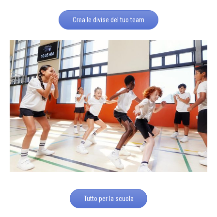
Crea le divise del tuo team
Tutto per la scuola