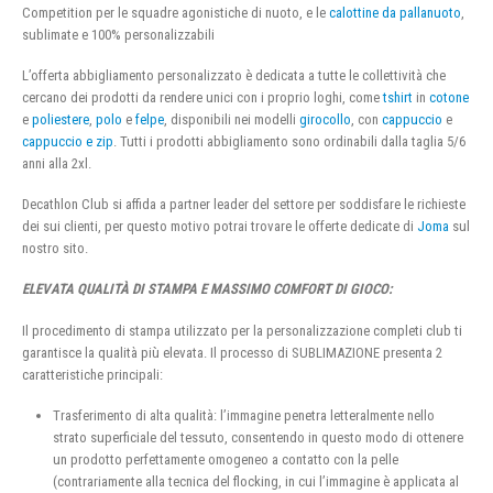
Competition per le squadre agonistiche di nuoto, e le
calottine da pallanuoto
,
sublimate e 100% personalizzabili
L’offerta abbigliamento personalizzato è dedicata a tutte le collettività che
cercano dei prodotti da rendere unici con i proprio loghi, come
tshirt
in
cotone
e
poliestere
,
polo
e
felpe
, disponibili nei modelli
girocollo
, con
cappuccio
e
cappuccio e zip
. Tutti i prodotti abbigliamento sono ordinabili dalla taglia 5/6
anni alla 2xl.
Decathlon Club si affida a partner leader del settore per soddisfare le richieste
dei sui clienti, per questo motivo potrai trovare le offerte dedicate di
Joma
sul
nostro sito.
ELEVATA QUALITÀ DI STAMPA E MASSIMO COMFORT DI GIOCO:
Il procedimento di stampa utilizzato per la personalizzazione completi club ti
garantisce la qualità più elevata. Il processo di SUBLIMAZIONE presenta 2
caratteristiche principali:
Trasferimento di alta qualità: l’immagine penetra letteralmente nello
strato superficiale del tessuto, consentendo in questo modo di ottenere
un prodotto perfettamente omogeneo a contatto con la pelle
(contrariamente alla tecnica del flocking, in cui l’immagine è applicata al