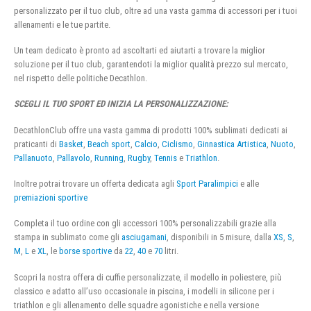
personalizzato per il tuo club, oltre ad una vasta gamma di accessori per i tuoi
allenamenti e le tue partite.
Un team dedicato è pronto ad ascoltarti ed aiutarti a trovare la miglior
soluzione per il tuo club, garantendoti la miglior qualità prezzo sul mercato,
nel rispetto delle politiche Decathlon.
SCEGLI IL TUO SPORT ED INIZIA LA PERSONALIZZAZIONE:
DecathlonClub offre una vasta gamma di prodotti 100% sublimati dedicati ai
praticanti di
Basket
,
Beach sport
,
Calcio
,
Ciclismo
,
Ginnastica Artistica
,
Nuoto
,
Pallanuoto
,
Pallavolo
,
Running
,
Rugby
,
Tennis
e
Triathlon
.
Inoltre potrai trovare un offerta dedicata agli
Sport Paralimpici
e alle
premiazioni sportive
Completa il tuo ordine con gli accessori 100% personalizzabili grazie alla
stampa in sublimato come gli
asciugamani
, disponibili in 5 misure, dalla
XS
,
S
,
M
,
L
e
XL
, le
borse sportive
da
22
,
40
e
70
litri.
Scopri la nostra offera di cuffie personalizzate, il modello in poliestere, più
classico e adatto all’uso occasionale in piscina, i modelli in silicone per i
triathlon e gli allenamento delle squadre agonistiche e nella versione