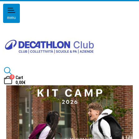
menu
0
Cart
0,00
€