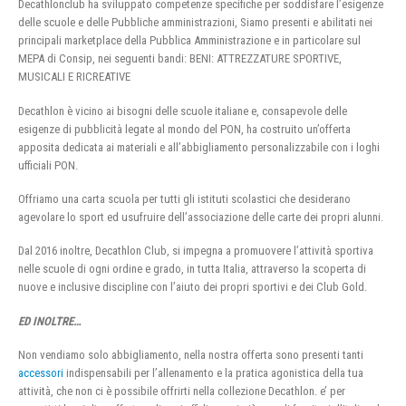
Decathlonclub ha sviluppato competenze specifiche per soddisfare l’esigenze
delle scuole e delle Pubbliche amministrazioni, Siamo presenti e abilitati nei
principali marketplace della Pubblica Amministrazione e in particolare sul
MEPA di Consip, nei seguenti bandi: BENI: ATTREZZATURE SPORTIVE,
MUSICALI E RICREATIVE
Decathlon è vicino ai bisogni delle scuole italiane e, consapevole delle
esigenze di pubblicità legate al mondo del PON, ha costruito un’offerta
apposita dedicata ai materiali e all’abbigliamento personalizzabile con i loghi
ufficiali PON.
Offriamo una carta scuola per tutti gli istituti scolastici che desiderano
agevolare lo sport ed usufruire dell’associazione delle carte dei propri alunni.
Dal 2016 inoltre, Decathlon Club, si impegna a promuovere l’attività sportiva
nelle scuole di ogni ordine e grado, in tutta Italia, attraverso la scoperta di
nuove e inclusive discipline con l’aiuto dei propri sportivi e dei Club Gold.
ED INOLTRE…
Non vendiamo solo abbigliamento, nella nostra offerta sono presenti tanti
accessori
indispensabili per l’allenamento e la pratica agonistica della tua
attività, che non ci è possibile offrirti nella collezione Decathlon. e’ per