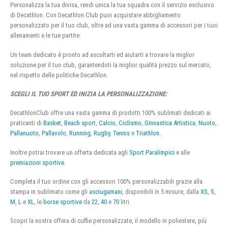
Personalizza la tua divisa, rendi unica la tua squadra con il servizio esclusivo
di Decathlon. Con Decathlon Club puoi acquistare abbigliamento
personalizzato per il tuo club, oltre ad una vasta gamma di accessori per i tuoi
allenamenti e le tue partite.
Un team dedicato è pronto ad ascoltarti ed aiutarti a trovare la miglior
soluzione per il tuo club, garantendoti la miglior qualità prezzo sul mercato,
nel rispetto delle politiche Decathlon.
SCEGLI IL TUO SPORT ED INIZIA LA PERSONALIZZAZIONE:
DecathlonClub offre una vasta gamma di prodotti 100% sublimati dedicati ai
praticanti di
Basket
,
Beach sport
,
Calcio
,
Ciclismo
,
Ginnastica Artistica
,
Nuoto
,
Pallanuoto
,
Pallavolo
,
Running
,
Rugby
,
Tennis
e
Triathlon
.
Inoltre potrai trovare un offerta dedicata agli
Sport Paralimpici
e alle
premiazioni sportive
Completa il tuo ordine con gli accessori 100% personalizzabili grazie alla
stampa in sublimato come gli
asciugamani
, disponibili in 5 misure, dalla
XS
,
S
,
M
,
L
e
XL
, le
borse sportive
da
22
,
40
e
70
litri.
Scopri la nostra offera di cuffie personalizzate, il modello in poliestere, più