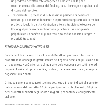
un prodotto perfettamente omogeneo a contatto con la pelle
(contrariamente alla tecnica del flocking, in cui l’immagine è applicata al
di sopra del tessuto).
Traspirabilità: il processo di sublimazione permette di penetrare il
tessuto, pur conservandone intatte le proprietà traspiranti; ciò lo rende il
prodotto ideale in partita. Contrariamente alla tradizionale tecnica del
flocking, il processo di sublimazione garantisce una omogeneità
palpabile ed un comfort di gioco totale poiché ne conserva integre le
proprietà traspiranti.
RITIRO E PAGAMENTO VICINO A TE:
Decathlonclub è un servizio esclusivo di Decathlon per questo tutti i nostri
prodotti sono consegnati gratuitamente nel negozio decathlon più vicino a te
e il pagamento verrà effettuato al momento della consegna con tutti i metodi
disponibili nei nostri punti vendita, contanti, pagamenti elettronici, assegni e
pagamenti dilazionati.
Ci impegniamo a consegnare i tuoi prodotti entro i tempi indicati al momento
della conferma del bozzetto, 20 giorni per i prodotti abbigliamento, 30 giorni
per i prodotti sublimati degli sport e 45 giorni per costumi e abbigliamento
ciclismo.