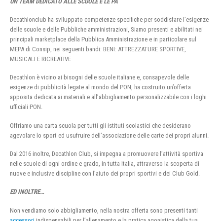
UN TEAM DEDICATO ALLE SCUOLE E LE PA
Decathlonclub ha sviluppato competenze specifiche per soddisfare l’esigenze
delle scuole e delle Pubbliche amministrazioni, Siamo presenti e abilitati nei
principali marketplace della Pubblica Amministrazione e in particolare sul
MEPA di Consip, nei seguenti bandi: BENI: ATTREZZATURE SPORTIVE,
MUSICALI E RICREATIVE
Decathlon è vicino ai bisogni delle scuole italiane e, consapevole delle
esigenze di pubblicità legate al mondo del PON, ha costruito un’offerta
apposita dedicata ai materiali e all’abbigliamento personalizzabile con i loghi
ufficiali PON.
Offriamo una carta scuola per tutti gli istituti scolastici che desiderano
agevolare lo sport ed usufruire dell’associazione delle carte dei propri alunni.
Dal 2016 inoltre, Decathlon Club, si impegna a promuovere l’attività sportiva
nelle scuole di ogni ordine e grado, in tutta Italia, attraverso la scoperta di
nuove e inclusive discipline con l’aiuto dei propri sportivi e dei Club Gold.
ED INOLTRE…
Non vendiamo solo abbigliamento, nella nostra offerta sono presenti tanti
accessori
indispensabili per l’allenamento e la pratica agonistica della tua