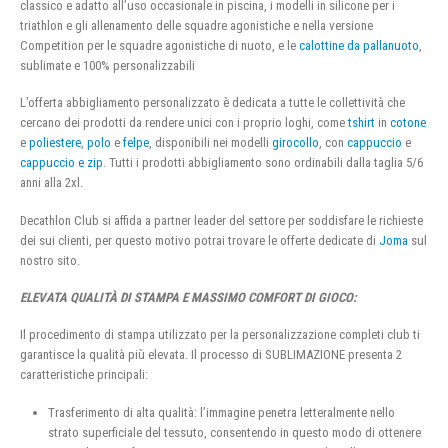
classico e adatto all’uso occasionale in piscina, i modelli in silicone per i
triathlon e gli allenamento delle squadre agonistiche e nella versione
Competition per le squadre agonistiche di nuoto, e le
calottine da pallanuoto
,
sublimate e 100% personalizzabili
L’offerta abbigliamento personalizzato è dedicata a tutte le collettività che
cercano dei prodotti da rendere unici con i proprio loghi, come
tshirt
in
cotone
e
poliestere
,
polo
e
felpe
, disponibili nei modelli
girocollo
, con
cappuccio
e
cappuccio e zip
. Tutti i prodotti abbigliamento sono ordinabili dalla taglia 5/6
anni alla 2xl.
Decathlon Club si affida a partner leader del settore per soddisfare le richieste
dei sui clienti, per questo motivo potrai trovare le offerte dedicate di
Joma
sul
nostro sito.
ELEVATA QUALITÀ DI STAMPA E MASSIMO COMFORT DI GIOCO:
Il procedimento di stampa utilizzato per la personalizzazione completi club ti
garantisce la qualità più elevata. Il processo di SUBLIMAZIONE presenta 2
caratteristiche principali:
Trasferimento di alta qualità: l’immagine penetra letteralmente nello
strato superficiale del tessuto, consentendo in questo modo di ottenere