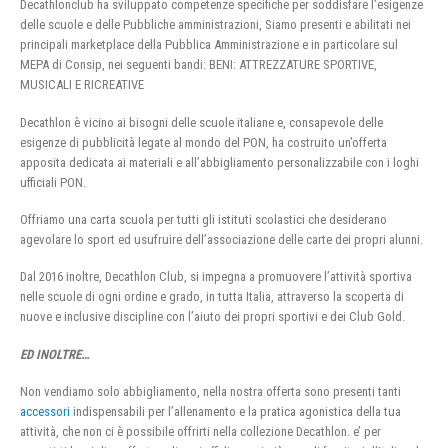
Decathlonclub ha sviluppato competenze specifiche per soddisfare l’esigenze
delle scuole e delle Pubbliche amministrazioni, Siamo presenti e abilitati nei
principali marketplace della Pubblica Amministrazione e in particolare sul
MEPA di Consip, nei seguenti bandi: BENI: ATTREZZATURE SPORTIVE,
MUSICALI E RICREATIVE
Decathlon è vicino ai bisogni delle scuole italiane e, consapevole delle
esigenze di pubblicità legate al mondo del PON, ha costruito un’offerta
apposita dedicata ai materiali e all’abbigliamento personalizzabile con i loghi
ufficiali PON.
Offriamo una carta scuola per tutti gli istituti scolastici che desiderano
agevolare lo sport ed usufruire dell’associazione delle carte dei propri alunni.
Dal 2016 inoltre, Decathlon Club, si impegna a promuovere l’attività sportiva
nelle scuole di ogni ordine e grado, in tutta Italia, attraverso la scoperta di
nuove e inclusive discipline con l’aiuto dei propri sportivi e dei Club Gold.
ED INOLTRE…
Non vendiamo solo abbigliamento, nella nostra offerta sono presenti tanti
accessori
indispensabili per l’allenamento e la pratica agonistica della tua
attività, che non ci è possibile offrirti nella collezione Decathlon. e’ per