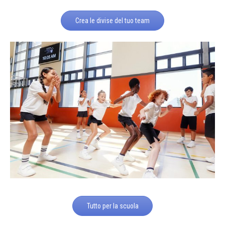
Crea le divise del tuo team
Tutto per la scuola