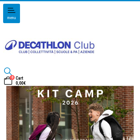
menu
0
Cart
0,00
€