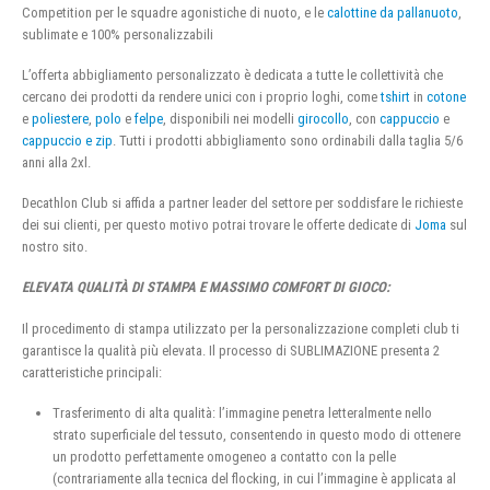
Competition per le squadre agonistiche di nuoto, e le
calottine da pallanuoto
,
sublimate e 100% personalizzabili
L’offerta abbigliamento personalizzato è dedicata a tutte le collettività che
cercano dei prodotti da rendere unici con i proprio loghi, come
tshirt
in
cotone
e
poliestere
,
polo
e
felpe
, disponibili nei modelli
girocollo
, con
cappuccio
e
cappuccio e zip
. Tutti i prodotti abbigliamento sono ordinabili dalla taglia 5/6
anni alla 2xl.
Decathlon Club si affida a partner leader del settore per soddisfare le richieste
dei sui clienti, per questo motivo potrai trovare le offerte dedicate di
Joma
sul
nostro sito.
ELEVATA QUALITÀ DI STAMPA E MASSIMO COMFORT DI GIOCO:
Il procedimento di stampa utilizzato per la personalizzazione completi club ti
garantisce la qualità più elevata. Il processo di SUBLIMAZIONE presenta 2
caratteristiche principali:
Trasferimento di alta qualità: l’immagine penetra letteralmente nello
strato superficiale del tessuto, consentendo in questo modo di ottenere
un prodotto perfettamente omogeneo a contatto con la pelle
(contrariamente alla tecnica del flocking, in cui l’immagine è applicata al