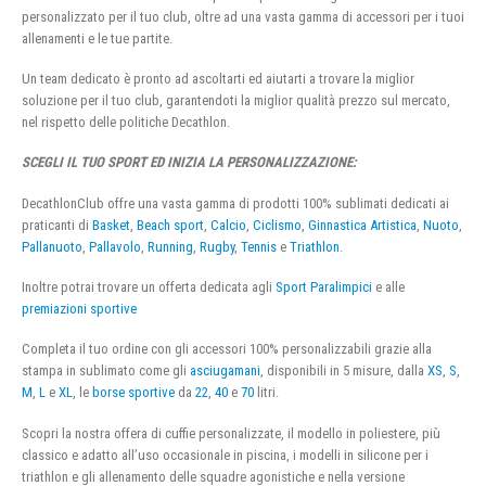
personalizzato per il tuo club, oltre ad una vasta gamma di accessori per i tuoi
allenamenti e le tue partite.
Un team dedicato è pronto ad ascoltarti ed aiutarti a trovare la miglior
soluzione per il tuo club, garantendoti la miglior qualità prezzo sul mercato,
nel rispetto delle politiche Decathlon.
SCEGLI IL TUO SPORT ED INIZIA LA PERSONALIZZAZIONE:
DecathlonClub offre una vasta gamma di prodotti 100% sublimati dedicati ai
praticanti di
Basket
,
Beach sport
,
Calcio
,
Ciclismo
,
Ginnastica Artistica
,
Nuoto
,
Pallanuoto
,
Pallavolo
,
Running
,
Rugby
,
Tennis
e
Triathlon
.
Inoltre potrai trovare un offerta dedicata agli
Sport Paralimpici
e alle
premiazioni sportive
Completa il tuo ordine con gli accessori 100% personalizzabili grazie alla
stampa in sublimato come gli
asciugamani
, disponibili in 5 misure, dalla
XS
,
S
,
M
,
L
e
XL
, le
borse sportive
da
22
,
40
e
70
litri.
Scopri la nostra offera di cuffie personalizzate, il modello in poliestere, più
classico e adatto all’uso occasionale in piscina, i modelli in silicone per i
triathlon e gli allenamento delle squadre agonistiche e nella versione