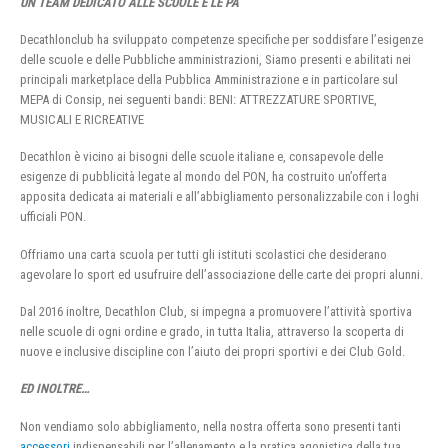
UN TEAM DEDICATO ALLE SCUOLE E LE PA
Decathlonclub ha sviluppato competenze specifiche per soddisfare l’esigenze
delle scuole e delle Pubbliche amministrazioni, Siamo presenti e abilitati nei
principali marketplace della Pubblica Amministrazione e in particolare sul
MEPA di Consip, nei seguenti bandi: BENI: ATTREZZATURE SPORTIVE,
MUSICALI E RICREATIVE
Decathlon è vicino ai bisogni delle scuole italiane e, consapevole delle
esigenze di pubblicità legate al mondo del PON, ha costruito un’offerta
apposita dedicata ai materiali e all’abbigliamento personalizzabile con i loghi
ufficiali PON.
Offriamo una carta scuola per tutti gli istituti scolastici che desiderano
agevolare lo sport ed usufruire dell’associazione delle carte dei propri alunni.
Dal 2016 inoltre, Decathlon Club, si impegna a promuovere l’attività sportiva
nelle scuole di ogni ordine e grado, in tutta Italia, attraverso la scoperta di
nuove e inclusive discipline con l’aiuto dei propri sportivi e dei Club Gold.
ED INOLTRE…
Non vendiamo solo abbigliamento, nella nostra offerta sono presenti tanti
accessori
indispensabili per l’allenamento e la pratica agonistica della tua