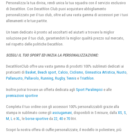
Personalizza la tua divisa, rendi unica la tua squadra con il servizio esclusivo
di Decathlon. Con Decathlon Club puoi acquistare abbigliamento
personalizzato per il tuo club, oltre ad una vasta gamma di accessori per i tuoi
allenamenti e le tue partite.
Un team dedicato è pronto ad ascoltarti ed aiutarti a trovare la miglior
soluzione per il tuo club, garantendoti la miglior qualità prezzo sul mercato,
nel rispetto delle politiche Decathlon.
SCEGLI IL TUO SPORT ED INIZIA LA PERSONALIZZAZIONE:
DecathlonClub offre una vasta gamma di prodotti 100% sublimati dedicati ai
praticanti di
Basket
,
Beach sport
,
Calcio
,
Ciclismo
,
Ginnastica Artistica
,
Nuoto
,
Pallanuoto
,
Pallavolo
,
Running
,
Rugby
,
Tennis
e
Triathlon
.
Inoltre potrai trovare un offerta dedicata agli
Sport Paralimpici
e alle
premiazioni sportive
Completa il tuo ordine con gli accessori 100% personalizzabili grazie alla
stampa in sublimato come gli
asciugamani
, disponibili in 5 misure, dalla
XS
,
S
,
M
,
L
e
XL
, le
borse sportive
da
22
,
40
e
70
litri.
Scopri la nostra offera di cuffie personalizzate, il modello in poliestere, più