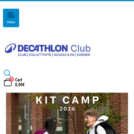
menu
0
Cart
0,00
€