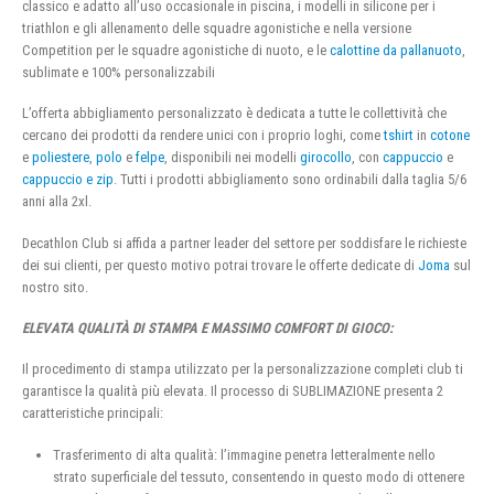
classico e adatto all’uso occasionale in piscina, i modelli in silicone per i
triathlon e gli allenamento delle squadre agonistiche e nella versione
Competition per le squadre agonistiche di nuoto, e le
calottine da pallanuoto
,
sublimate e 100% personalizzabili
L’offerta abbigliamento personalizzato è dedicata a tutte le collettività che
cercano dei prodotti da rendere unici con i proprio loghi, come
tshirt
in
cotone
e
poliestere
,
polo
e
felpe
, disponibili nei modelli
girocollo
, con
cappuccio
e
cappuccio e zip
. Tutti i prodotti abbigliamento sono ordinabili dalla taglia 5/6
anni alla 2xl.
Decathlon Club si affida a partner leader del settore per soddisfare le richieste
dei sui clienti, per questo motivo potrai trovare le offerte dedicate di
Joma
sul
nostro sito.
ELEVATA QUALITÀ DI STAMPA E MASSIMO COMFORT DI GIOCO:
Il procedimento di stampa utilizzato per la personalizzazione completi club ti
garantisce la qualità più elevata. Il processo di SUBLIMAZIONE presenta 2
caratteristiche principali:
Trasferimento di alta qualità: l’immagine penetra letteralmente nello
strato superficiale del tessuto, consentendo in questo modo di ottenere