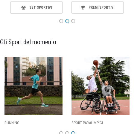
SET SPORTIVI
PREMI SPORTIVI
Gli Sport del momento
ING
SPORT PARALIMPICI
CALCI