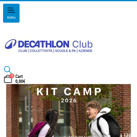
menu
0
Cart
0,00
€