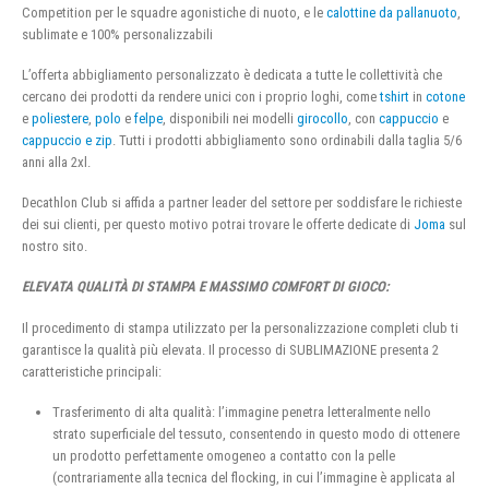
Competition per le squadre agonistiche di nuoto, e le
calottine da pallanuoto
,
sublimate e 100% personalizzabili
L’offerta abbigliamento personalizzato è dedicata a tutte le collettività che
cercano dei prodotti da rendere unici con i proprio loghi, come
tshirt
in
cotone
e
poliestere
,
polo
e
felpe
, disponibili nei modelli
girocollo
, con
cappuccio
e
cappuccio e zip
. Tutti i prodotti abbigliamento sono ordinabili dalla taglia 5/6
anni alla 2xl.
Decathlon Club si affida a partner leader del settore per soddisfare le richieste
dei sui clienti, per questo motivo potrai trovare le offerte dedicate di
Joma
sul
nostro sito.
ELEVATA QUALITÀ DI STAMPA E MASSIMO COMFORT DI GIOCO:
Il procedimento di stampa utilizzato per la personalizzazione completi club ti
garantisce la qualità più elevata. Il processo di SUBLIMAZIONE presenta 2
caratteristiche principali:
Trasferimento di alta qualità: l’immagine penetra letteralmente nello
strato superficiale del tessuto, consentendo in questo modo di ottenere
un prodotto perfettamente omogeneo a contatto con la pelle
(contrariamente alla tecnica del flocking, in cui l’immagine è applicata al