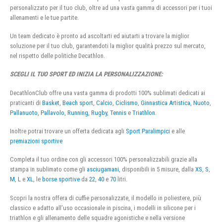
personalizzato per il tuo club, oltre ad una vasta gamma di accessori per i tuoi
allenamenti e le tue partite.
Un team dedicato è pronto ad ascoltarti ed aiutarti a trovare la miglior
soluzione per il tuo club, garantendoti la miglior qualità prezzo sul mercato,
nel rispetto delle politiche Decathlon.
SCEGLI IL TUO SPORT ED INIZIA LA PERSONALIZZAZIONE:
DecathlonClub offre una vasta gamma di prodotti 100% sublimati dedicati ai
praticanti di
Basket
,
Beach sport
,
Calcio
,
Ciclismo
,
Ginnastica Artistica
,
Nuoto
,
Pallanuoto
,
Pallavolo
,
Running
,
Rugby
,
Tennis
e
Triathlon
.
Inoltre potrai trovare un offerta dedicata agli
Sport Paralimpici
e alle
premiazioni sportive
Completa il tuo ordine con gli accessori 100% personalizzabili grazie alla
stampa in sublimato come gli
asciugamani
, disponibili in 5 misure, dalla
XS
,
S
,
M
,
L
e
XL
, le
borse sportive
da
22
,
40
e
70
litri.
Scopri la nostra offera di cuffie personalizzate, il modello in poliestere, più
classico e adatto all’uso occasionale in piscina, i modelli in silicone per i
triathlon e gli allenamento delle squadre agonistiche e nella versione