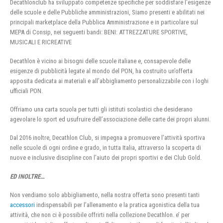
Decathlonclub ha sviluppato competenze specifiche per soddisfare l’esigenze
delle scuole e delle Pubbliche amministrazioni, Siamo presenti e abilitati nei
principali marketplace della Pubblica Amministrazione e in particolare sul
MEPA di Consip, nei seguenti bandi: BENI: ATTREZZATURE SPORTIVE,
MUSICALI E RICREATIVE
Decathlon è vicino ai bisogni delle scuole italiane e, consapevole delle
esigenze di pubblicità legate al mondo del PON, ha costruito un’offerta
apposita dedicata ai materiali e all’abbigliamento personalizzabile con i loghi
ufficiali PON.
Offriamo una carta scuola per tutti gli istituti scolastici che desiderano
agevolare lo sport ed usufruire dell’associazione delle carte dei propri alunni.
Dal 2016 inoltre, Decathlon Club, si impegna a promuovere l’attività sportiva
nelle scuole di ogni ordine e grado, in tutta Italia, attraverso la scoperta di
nuove e inclusive discipline con l’aiuto dei propri sportivi e dei Club Gold.
ED INOLTRE…
Non vendiamo solo abbigliamento, nella nostra offerta sono presenti tanti
accessori
indispensabili per l’allenamento e la pratica agonistica della tua
attività, che non ci è possibile offrirti nella collezione Decathlon. e’ per