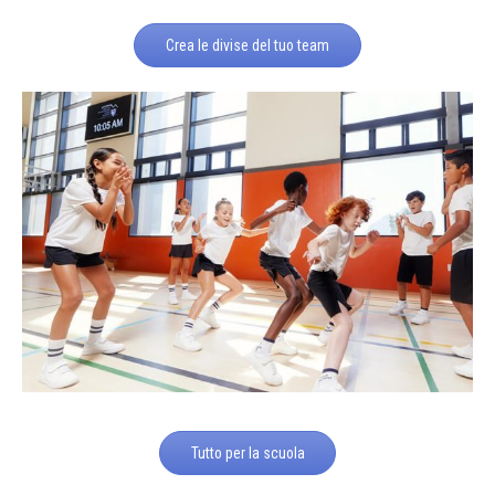
Crea le divise del tuo team
Tutto per la scuola