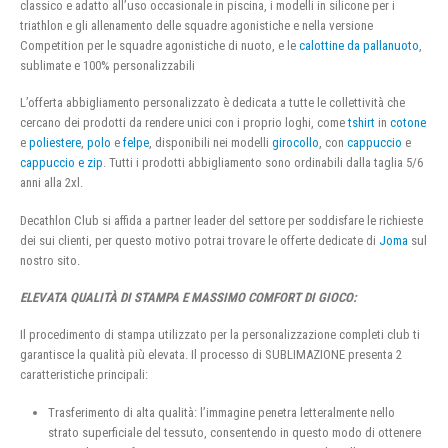
classico e adatto all’uso occasionale in piscina, i modelli in silicone per i
triathlon e gli allenamento delle squadre agonistiche e nella versione
Competition per le squadre agonistiche di nuoto, e le
calottine da pallanuoto
,
sublimate e 100% personalizzabili
L’offerta abbigliamento personalizzato è dedicata a tutte le collettività che
cercano dei prodotti da rendere unici con i proprio loghi, come
tshirt
in
cotone
e
poliestere
,
polo
e
felpe
, disponibili nei modelli
girocollo
, con
cappuccio
e
cappuccio e zip
. Tutti i prodotti abbigliamento sono ordinabili dalla taglia 5/6
anni alla 2xl.
Decathlon Club si affida a partner leader del settore per soddisfare le richieste
dei sui clienti, per questo motivo potrai trovare le offerte dedicate di
Joma
sul
nostro sito.
ELEVATA QUALITÀ DI STAMPA E MASSIMO COMFORT DI GIOCO:
Il procedimento di stampa utilizzato per la personalizzazione completi club ti
garantisce la qualità più elevata. Il processo di SUBLIMAZIONE presenta 2
caratteristiche principali:
Trasferimento di alta qualità: l’immagine penetra letteralmente nello
strato superficiale del tessuto, consentendo in questo modo di ottenere