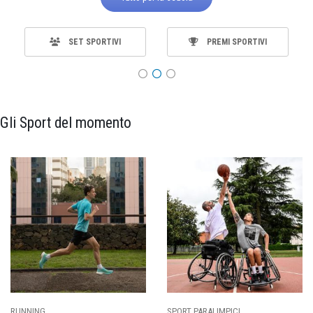
SET SPORTIVI
PREMI SPORTIVI
Gli Sport del momento
ALIMPICI
CALCIO
BASKET