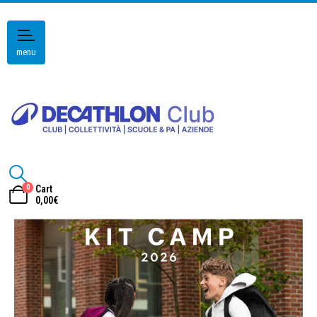
menu
0
Cart
0,00
€