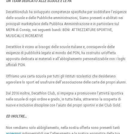
UN TEAM DEDICATO ALLE SCUOLE E LE PA
Decathlonclub ha sviluppato competenze specifiche per soddisfare l’esigenze
delle scuole e delle Pubbliche amministrazioni, Siamo presenti e abilitati nei
principali marketplace della Pubblica Amministrazione e in particolare sul
MEPA di Consip, nei seguenti bandi: BENI: ATTREZZATURE SPORTIVE,
MUSICALI E RICREATIVE
Decathlon è vicino ai bisogni delle scuole italiane e, consapevole delle
esigenze di pubblicità legate al mondo del PON, ha costruito un’offerta
apposita dedicata ai materiali e all’abbigliamento personalizzabile con i loghi
ufficiali PON.
Offriamo una carta scuola per tutti gli istituti scolastici che desiderano
agevolare lo sport ed usufruire dell’associazione delle carte dei propri alunni.
Dal 2016 inoltre, Decathlon Club, si impegna a promuovere l’attività sportiva
nelle scuole di ogni ordine e grado, in tutta Italia, attraverso la scoperta di
nuove e inclusive discipline con l’aiuto dei propri sportivi e dei Club Gold.
ED INOLTRE…
Non vendiamo solo abbigliamento, nella nostra offerta sono presenti tanti
accessori
indispensabili per l’allenamento e la pratica agonistica della tua