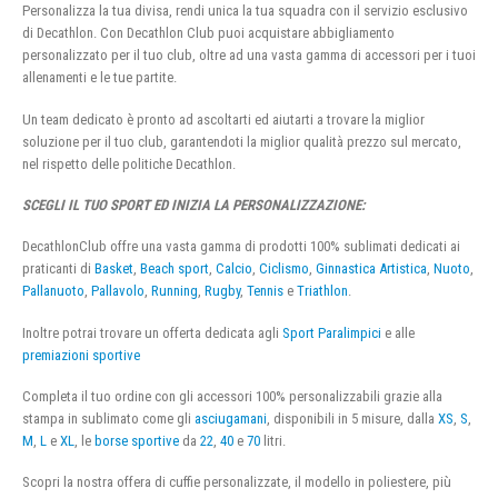
Personalizza la tua divisa, rendi unica la tua squadra con il servizio esclusivo
di Decathlon. Con Decathlon Club puoi acquistare abbigliamento
personalizzato per il tuo club, oltre ad una vasta gamma di accessori per i tuoi
allenamenti e le tue partite.
Un team dedicato è pronto ad ascoltarti ed aiutarti a trovare la miglior
soluzione per il tuo club, garantendoti la miglior qualità prezzo sul mercato,
nel rispetto delle politiche Decathlon.
SCEGLI IL TUO SPORT ED INIZIA LA PERSONALIZZAZIONE:
DecathlonClub offre una vasta gamma di prodotti 100% sublimati dedicati ai
praticanti di
Basket
,
Beach sport
,
Calcio
,
Ciclismo
,
Ginnastica Artistica
,
Nuoto
,
Pallanuoto
,
Pallavolo
,
Running
,
Rugby
,
Tennis
e
Triathlon
.
Inoltre potrai trovare un offerta dedicata agli
Sport Paralimpici
e alle
premiazioni sportive
Completa il tuo ordine con gli accessori 100% personalizzabili grazie alla
stampa in sublimato come gli
asciugamani
, disponibili in 5 misure, dalla
XS
,
S
,
M
,
L
e
XL
, le
borse sportive
da
22
,
40
e
70
litri.
Scopri la nostra offera di cuffie personalizzate, il modello in poliestere, più