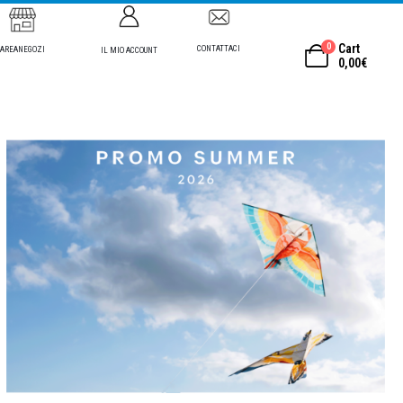
0
Cart
CONTATTACI
AREANEGOZI
IL MIO ACCOUNT
0,00
€