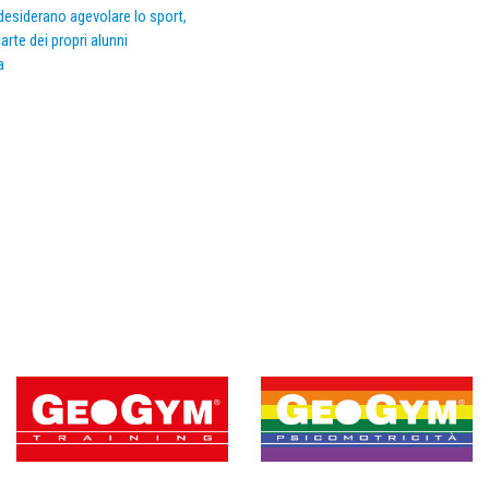
e desiderano agevolare lo sport,
arte dei propri alunni
a