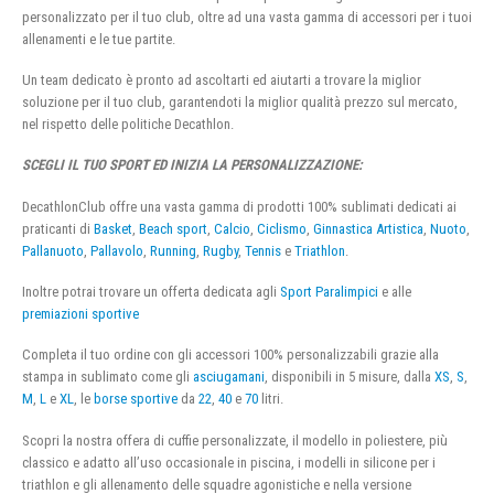
personalizzato per il tuo club, oltre ad una vasta gamma di accessori per i tuoi
allenamenti e le tue partite.
Un team dedicato è pronto ad ascoltarti ed aiutarti a trovare la miglior
soluzione per il tuo club, garantendoti la miglior qualità prezzo sul mercato,
nel rispetto delle politiche Decathlon.
SCEGLI IL TUO SPORT ED INIZIA LA PERSONALIZZAZIONE:
DecathlonClub offre una vasta gamma di prodotti 100% sublimati dedicati ai
praticanti di
Basket
,
Beach sport
,
Calcio
,
Ciclismo
,
Ginnastica Artistica
,
Nuoto
,
Pallanuoto
,
Pallavolo
,
Running
,
Rugby
,
Tennis
e
Triathlon
.
Inoltre potrai trovare un offerta dedicata agli
Sport Paralimpici
e alle
premiazioni sportive
Completa il tuo ordine con gli accessori 100% personalizzabili grazie alla
stampa in sublimato come gli
asciugamani
, disponibili in 5 misure, dalla
XS
,
S
,
M
,
L
e
XL
, le
borse sportive
da
22
,
40
e
70
litri.
Scopri la nostra offera di cuffie personalizzate, il modello in poliestere, più
classico e adatto all’uso occasionale in piscina, i modelli in silicone per i
triathlon e gli allenamento delle squadre agonistiche e nella versione