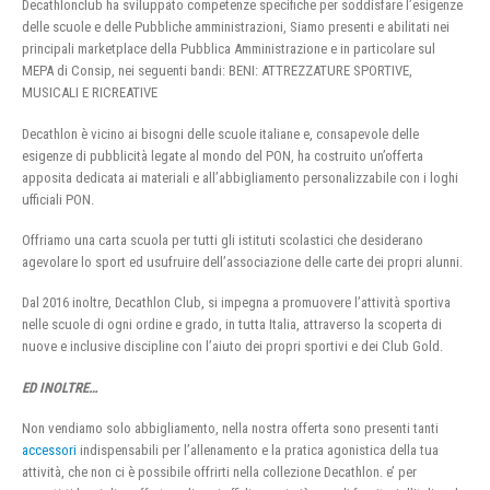
Decathlonclub ha sviluppato competenze specifiche per soddisfare l’esigenze
delle scuole e delle Pubbliche amministrazioni, Siamo presenti e abilitati nei
principali marketplace della Pubblica Amministrazione e in particolare sul
MEPA di Consip, nei seguenti bandi: BENI: ATTREZZATURE SPORTIVE,
MUSICALI E RICREATIVE
Decathlon è vicino ai bisogni delle scuole italiane e, consapevole delle
esigenze di pubblicità legate al mondo del PON, ha costruito un’offerta
apposita dedicata ai materiali e all’abbigliamento personalizzabile con i loghi
ufficiali PON.
Offriamo una carta scuola per tutti gli istituti scolastici che desiderano
agevolare lo sport ed usufruire dell’associazione delle carte dei propri alunni.
Dal 2016 inoltre, Decathlon Club, si impegna a promuovere l’attività sportiva
nelle scuole di ogni ordine e grado, in tutta Italia, attraverso la scoperta di
nuove e inclusive discipline con l’aiuto dei propri sportivi e dei Club Gold.
ED INOLTRE…
Non vendiamo solo abbigliamento, nella nostra offerta sono presenti tanti
accessori
indispensabili per l’allenamento e la pratica agonistica della tua
attività, che non ci è possibile offrirti nella collezione Decathlon. e’ per