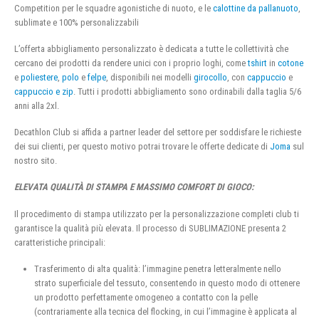
Competition per le squadre agonistiche di nuoto, e le
calottine da pallanuoto
,
sublimate e 100% personalizzabili
L’offerta abbigliamento personalizzato è dedicata a tutte le collettività che
cercano dei prodotti da rendere unici con i proprio loghi, come
tshirt
in
cotone
e
poliestere
,
polo
e
felpe
, disponibili nei modelli
girocollo
, con
cappuccio
e
cappuccio e zip
. Tutti i prodotti abbigliamento sono ordinabili dalla taglia 5/6
anni alla 2xl.
Decathlon Club si affida a partner leader del settore per soddisfare le richieste
dei sui clienti, per questo motivo potrai trovare le offerte dedicate di
Joma
sul
nostro sito.
ELEVATA QUALITÀ DI STAMPA E MASSIMO COMFORT DI GIOCO:
Il procedimento di stampa utilizzato per la personalizzazione completi club ti
garantisce la qualità più elevata. Il processo di SUBLIMAZIONE presenta 2
caratteristiche principali:
Trasferimento di alta qualità: l’immagine penetra letteralmente nello
strato superficiale del tessuto, consentendo in questo modo di ottenere
un prodotto perfettamente omogeneo a contatto con la pelle
(contrariamente alla tecnica del flocking, in cui l’immagine è applicata al