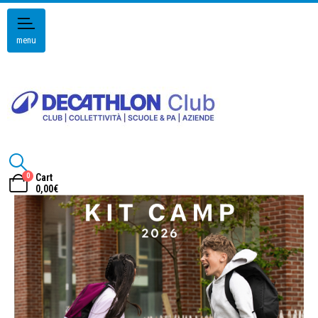
menu
0
Cart
0,00
€