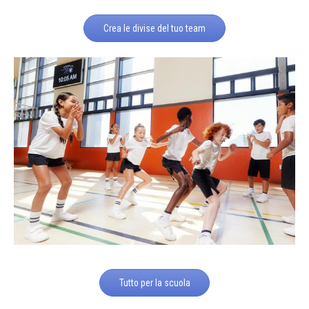
Crea le divise del tuo team
Tutto per la scuola