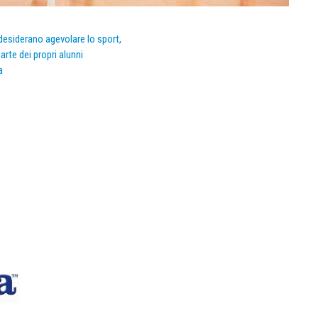
e desiderano agevolare lo sport,
arte dei propri alunni
a