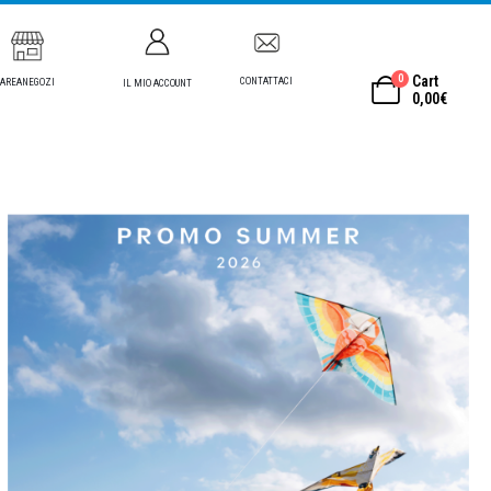
0
Cart
CONTATTACI
AREANEGOZI
IL MIO ACCOUNT
0,00
€