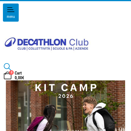
menu
0
Cart
0,00
€