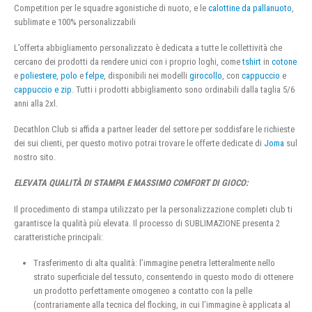
Competition per le squadre agonistiche di nuoto, e le
calottine da pallanuoto
,
sublimate e 100% personalizzabili
L’offerta abbigliamento personalizzato è dedicata a tutte le collettività che
cercano dei prodotti da rendere unici con i proprio loghi, come
tshirt
in
cotone
e
poliestere
,
polo
e
felpe
, disponibili nei modelli
girocollo
, con
cappuccio
e
cappuccio e zip
. Tutti i prodotti abbigliamento sono ordinabili dalla taglia 5/6
anni alla 2xl.
Decathlon Club si affida a partner leader del settore per soddisfare le richieste
dei sui clienti, per questo motivo potrai trovare le offerte dedicate di
Joma
sul
nostro sito.
ELEVATA QUALITÀ DI STAMPA E MASSIMO COMFORT DI GIOCO:
Il procedimento di stampa utilizzato per la personalizzazione completi club ti
garantisce la qualità più elevata. Il processo di SUBLIMAZIONE presenta 2
caratteristiche principali:
Trasferimento di alta qualità: l’immagine penetra letteralmente nello
strato superficiale del tessuto, consentendo in questo modo di ottenere
un prodotto perfettamente omogeneo a contatto con la pelle
(contrariamente alla tecnica del flocking, in cui l’immagine è applicata al