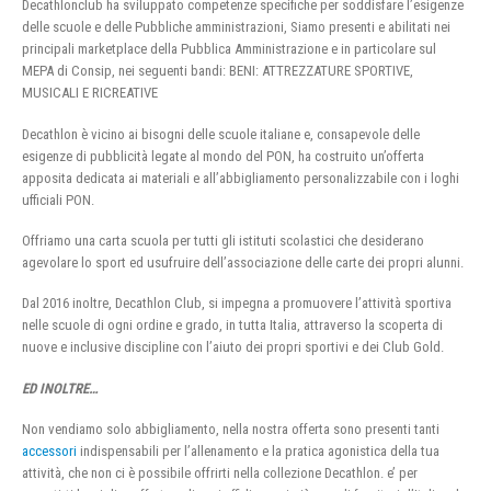
Decathlonclub ha sviluppato competenze specifiche per soddisfare l’esigenze
delle scuole e delle Pubbliche amministrazioni, Siamo presenti e abilitati nei
principali marketplace della Pubblica Amministrazione e in particolare sul
MEPA di Consip, nei seguenti bandi: BENI: ATTREZZATURE SPORTIVE,
MUSICALI E RICREATIVE
Decathlon è vicino ai bisogni delle scuole italiane e, consapevole delle
esigenze di pubblicità legate al mondo del PON, ha costruito un’offerta
apposita dedicata ai materiali e all’abbigliamento personalizzabile con i loghi
ufficiali PON.
Offriamo una carta scuola per tutti gli istituti scolastici che desiderano
agevolare lo sport ed usufruire dell’associazione delle carte dei propri alunni.
Dal 2016 inoltre, Decathlon Club, si impegna a promuovere l’attività sportiva
nelle scuole di ogni ordine e grado, in tutta Italia, attraverso la scoperta di
nuove e inclusive discipline con l’aiuto dei propri sportivi e dei Club Gold.
ED INOLTRE…
Non vendiamo solo abbigliamento, nella nostra offerta sono presenti tanti
accessori
indispensabili per l’allenamento e la pratica agonistica della tua
attività, che non ci è possibile offrirti nella collezione Decathlon. e’ per