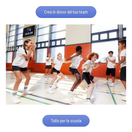
Crea le divise del tuo team
Tutto per la scuola