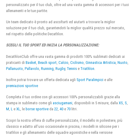
personalizzato per il tuo club, oltre ad una vasta gamma di accessori per i tuoi
allenamenti e le tue partite.
Un team dedicato è pronto ad ascoltarti ed aiutarti a trovare la miglior
soluzione per il tuo club, garantendoti la miglior qualità prezzo sul mercato,
nel rispetto delle politiche Decathlon.
SCEGLI IL TUO SPORT ED INIZIA LA PERSONALIZZAZIONE:
DecathlonClub offre una vasta gamma di prodotti 100% sublimati dedicati ai
praticanti di
Basket
,
Beach sport
,
Calcio
,
Ciclismo
,
Ginnastica Artistica
,
Nuoto
,
Pallanuoto
,
Pallavolo
,
Running
,
Rugby
,
Tennis
e
Triathlon
.
Inoltre potrai trovare un offerta dedicata agli
Sport Paralimpici
e alle
premiazioni sportive
Completa il tuo ordine con gli accessori 100% personalizzabili grazie alla
stampa in sublimato come gli
asciugamani
, disponibili in 5 misure, dalla
XS
,
S
,
M
,
L
e
XL
, le
borse sportive
da
22
,
40
e
70
litri.
Scopri la nostra offera di cuffie personalizzate, il modello in poliestere, più
classico e adatto all’uso occasionale in piscina, i modelli in silicone per i
triathlon e gli allenamento delle squadre agonistiche e nella versione