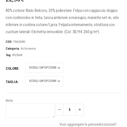
80% cotone filato Belcoro, 20% poliestere. Felpa con cappuccio doppio
con cordoncino in tinta, tasca anteriore a marsupio, maniche set-in, orlo
inferiore in costina cotone/Lycra. Felpata internamente, struttura con
cuciture laterali. Etichetta removibile. (Col. 30/94: 260 g/m²).
COD:
FR620380
Categoria:
Actionwear
Tag:
8923668
COLORE
TAGLIA
Note
Vuoi aggiungere la personalizzazione?