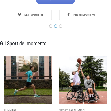
SET SPORTIVI
PREMI SPORTIVI
Gli Sport del momento
RT PARALIMPICI
CALCIO
BA