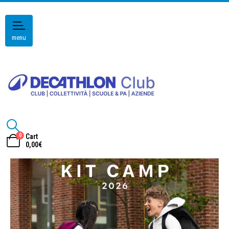
menu
0
Cart
0,00
€