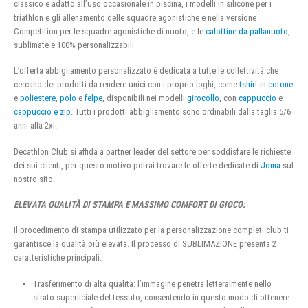
classico e adatto all’uso occasionale in piscina, i modelli in silicone per i
triathlon e gli allenamento delle squadre agonistiche e nella versione
Competition per le squadre agonistiche di nuoto, e le
calottine da pallanuoto
,
sublimate e 100% personalizzabili
L’offerta abbigliamento personalizzato è dedicata a tutte le collettività che
cercano dei prodotti da rendere unici con i proprio loghi, come
tshirt
in
cotone
e
poliestere
,
polo
e
felpe
, disponibili nei modelli
girocollo
, con
cappuccio
e
cappuccio e zip
. Tutti i prodotti abbigliamento sono ordinabili dalla taglia 5/6
anni alla 2xl.
Decathlon Club si affida a partner leader del settore per soddisfare le richieste
dei sui clienti, per questo motivo potrai trovare le offerte dedicate di
Joma
sul
nostro sito.
ELEVATA QUALITÀ DI STAMPA E MASSIMO COMFORT DI GIOCO:
Il procedimento di stampa utilizzato per la personalizzazione completi club ti
garantisce la qualità più elevata. Il processo di SUBLIMAZIONE presenta 2
caratteristiche principali:
Trasferimento di alta qualità: l’immagine penetra letteralmente nello
strato superficiale del tessuto, consentendo in questo modo di ottenere