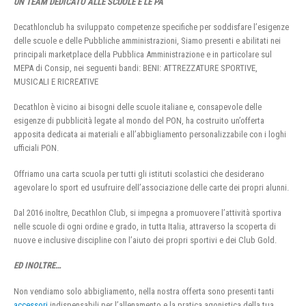
UN TEAM DEDICATO ALLE SCUOLE E LE PA
Decathlonclub ha sviluppato competenze specifiche per soddisfare l’esigenze
delle scuole e delle Pubbliche amministrazioni, Siamo presenti e abilitati nei
principali marketplace della Pubblica Amministrazione e in particolare sul
MEPA di Consip, nei seguenti bandi: BENI: ATTREZZATURE SPORTIVE,
MUSICALI E RICREATIVE
Decathlon è vicino ai bisogni delle scuole italiane e, consapevole delle
esigenze di pubblicità legate al mondo del PON, ha costruito un’offerta
apposita dedicata ai materiali e all’abbigliamento personalizzabile con i loghi
ufficiali PON.
Offriamo una carta scuola per tutti gli istituti scolastici che desiderano
agevolare lo sport ed usufruire dell’associazione delle carte dei propri alunni.
Dal 2016 inoltre, Decathlon Club, si impegna a promuovere l’attività sportiva
nelle scuole di ogni ordine e grado, in tutta Italia, attraverso la scoperta di
nuove e inclusive discipline con l’aiuto dei propri sportivi e dei Club Gold.
ED INOLTRE…
Non vendiamo solo abbigliamento, nella nostra offerta sono presenti tanti
accessori
indispensabili per l’allenamento e la pratica agonistica della tua