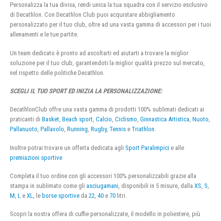
Personalizza la tua divisa, rendi unica la tua squadra con il servizio esclusivo
di Decathlon. Con Decathlon Club puoi acquistare abbigliamento
personalizzato per il tuo club, oltre ad una vasta gamma di accessori per i tuoi
allenamenti e le tue partite.
Un team dedicato è pronto ad ascoltarti ed aiutarti a trovare la miglior
soluzione per il tuo club, garantendoti la miglior qualità prezzo sul mercato,
nel rispetto delle politiche Decathlon.
SCEGLI IL TUO SPORT ED INIZIA LA PERSONALIZZAZIONE:
DecathlonClub offre una vasta gamma di prodotti 100% sublimati dedicati ai
praticanti di
Basket
,
Beach sport
,
Calcio
,
Ciclismo
,
Ginnastica Artistica
,
Nuoto
,
Pallanuoto
,
Pallavolo
,
Running
,
Rugby
,
Tennis
e
Triathlon
.
Inoltre potrai trovare un offerta dedicata agli
Sport Paralimpici
e alle
premiazioni sportive
Completa il tuo ordine con gli accessori 100% personalizzabili grazie alla
stampa in sublimato come gli
asciugamani
, disponibili in 5 misure, dalla
XS
,
S
,
M
,
L
e
XL
, le
borse sportive
da
22
,
40
e
70
litri.
Scopri la nostra offera di cuffie personalizzate, il modello in poliestere, più