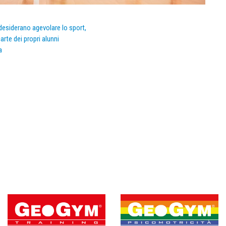
e desiderano agevolare lo sport,
arte dei propri alunni
a