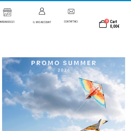
0
Cart
CONTATTACI
AREANEGOZI
IL MIO ACCOUNT
0,00
€