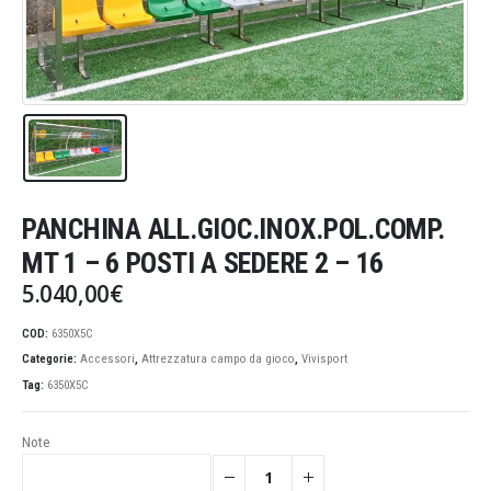
PANCHINA ALL.GIOC.INOX.POL.COMP.
MT 1 – 6 POSTI A SEDERE 2 – 16
5.040,00
€
COD:
6350X5C
Categorie:
Accessori
,
Attrezzatura campo da gioco
,
Vivisport
Tag:
6350X5C
Note