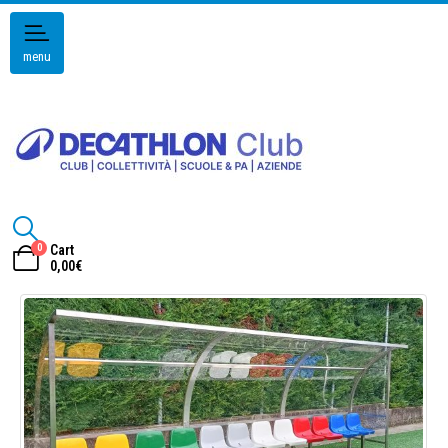
menu
0
Cart
0,00
€