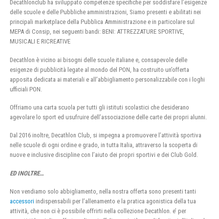
Decathlonclub ha sviluppato competenze specifiche per soddisfare l’esigenze
delle scuole e delle Pubbliche amministrazioni, Siamo presenti e abilitati nei
principali marketplace della Pubblica Amministrazione e in particolare sul
MEPA di Consip, nei seguenti bandi: BENI: ATTREZZATURE SPORTIVE,
MUSICALI E RICREATIVE
Decathlon è vicino ai bisogni delle scuole italiane e, consapevole delle
esigenze di pubblicità legate al mondo del PON, ha costruito un’offerta
apposita dedicata ai materiali e all’abbigliamento personalizzabile con i loghi
ufficiali PON.
Offriamo una carta scuola per tutti gli istituti scolastici che desiderano
agevolare lo sport ed usufruire dell’associazione delle carte dei propri alunni.
Dal 2016 inoltre, Decathlon Club, si impegna a promuovere l’attività sportiva
nelle scuole di ogni ordine e grado, in tutta Italia, attraverso la scoperta di
nuove e inclusive discipline con l’aiuto dei propri sportivi e dei Club Gold.
ED INOLTRE…
Non vendiamo solo abbigliamento, nella nostra offerta sono presenti tanti
accessori
indispensabili per l’allenamento e la pratica agonistica della tua
attività, che non ci è possibile offrirti nella collezione Decathlon. e’ per