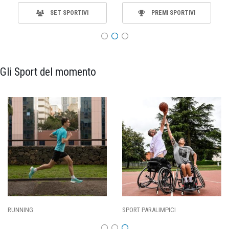
SET SPORTIVI
PREMI SPORTIVI
Gli Sport del momento
ALIMPICI
CALCIO
BASKET