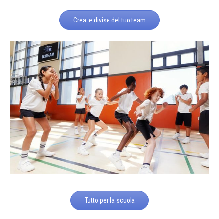
Crea le divise del tuo team
Tutto per la scuola