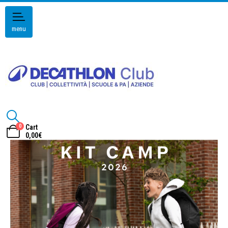
menu
0
Cart
0,00
€