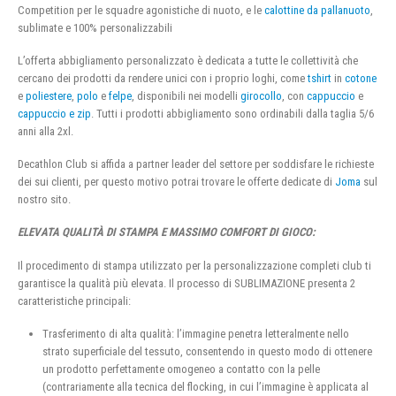
Competition per le squadre agonistiche di nuoto, e le
calottine da pallanuoto
,
sublimate e 100% personalizzabili
L’offerta abbigliamento personalizzato è dedicata a tutte le collettività che
cercano dei prodotti da rendere unici con i proprio loghi, come
tshirt
in
cotone
e
poliestere
,
polo
e
felpe
, disponibili nei modelli
girocollo
, con
cappuccio
e
cappuccio e zip
. Tutti i prodotti abbigliamento sono ordinabili dalla taglia 5/6
anni alla 2xl.
Decathlon Club si affida a partner leader del settore per soddisfare le richieste
dei sui clienti, per questo motivo potrai trovare le offerte dedicate di
Joma
sul
nostro sito.
ELEVATA QUALITÀ DI STAMPA E MASSIMO COMFORT DI GIOCO:
Il procedimento di stampa utilizzato per la personalizzazione completi club ti
garantisce la qualità più elevata. Il processo di SUBLIMAZIONE presenta 2
caratteristiche principali:
Trasferimento di alta qualità: l’immagine penetra letteralmente nello
strato superficiale del tessuto, consentendo in questo modo di ottenere
un prodotto perfettamente omogeneo a contatto con la pelle
(contrariamente alla tecnica del flocking, in cui l’immagine è applicata al