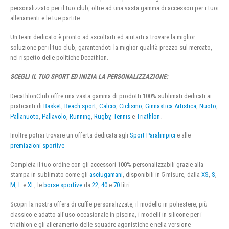
personalizzato per il tuo club, oltre ad una vasta gamma di accessori per i tuoi
allenamenti e le tue partite.
Un team dedicato è pronto ad ascoltarti ed aiutarti a trovare la miglior
soluzione per il tuo club, garantendoti la miglior qualità prezzo sul mercato,
nel rispetto delle politiche Decathlon.
SCEGLI IL TUO SPORT ED INIZIA LA PERSONALIZZAZIONE:
DecathlonClub offre una vasta gamma di prodotti 100% sublimati dedicati ai
praticanti di
Basket
,
Beach sport
,
Calcio
,
Ciclismo
,
Ginnastica Artistica
,
Nuoto
,
Pallanuoto
,
Pallavolo
,
Running
,
Rugby
,
Tennis
e
Triathlon
.
Inoltre potrai trovare un offerta dedicata agli
Sport Paralimpici
e alle
premiazioni sportive
Completa il tuo ordine con gli accessori 100% personalizzabili grazie alla
stampa in sublimato come gli
asciugamani
, disponibili in 5 misure, dalla
XS
,
S
,
M
,
L
e
XL
, le
borse sportive
da
22
,
40
e
70
litri.
Scopri la nostra offera di cuffie personalizzate, il modello in poliestere, più
classico e adatto all’uso occasionale in piscina, i modelli in silicone per i
triathlon e gli allenamento delle squadre agonistiche e nella versione