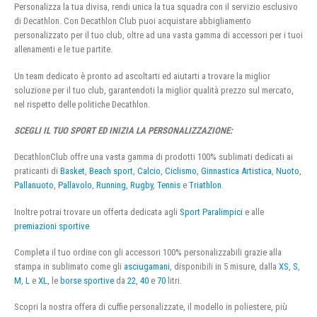
Personalizza la tua divisa, rendi unica la tua squadra con il servizio esclusivo
di Decathlon. Con Decathlon Club puoi acquistare abbigliamento
personalizzato per il tuo club, oltre ad una vasta gamma di accessori per i tuoi
allenamenti e le tue partite.
Un team dedicato è pronto ad ascoltarti ed aiutarti a trovare la miglior
soluzione per il tuo club, garantendoti la miglior qualità prezzo sul mercato,
nel rispetto delle politiche Decathlon.
SCEGLI IL TUO SPORT ED INIZIA LA PERSONALIZZAZIONE:
DecathlonClub offre una vasta gamma di prodotti 100% sublimati dedicati ai
praticanti di
Basket
,
Beach sport
,
Calcio
,
Ciclismo
,
Ginnastica Artistica
,
Nuoto
,
Pallanuoto
,
Pallavolo
,
Running
,
Rugby
,
Tennis
e
Triathlon
.
Inoltre potrai trovare un offerta dedicata agli
Sport Paralimpici
e alle
premiazioni sportive
Completa il tuo ordine con gli accessori 100% personalizzabili grazie alla
stampa in sublimato come gli
asciugamani
, disponibili in 5 misure, dalla
XS
,
S
,
M
,
L
e
XL
, le
borse sportive
da
22
,
40
e
70
litri.
Scopri la nostra offera di cuffie personalizzate, il modello in poliestere, più