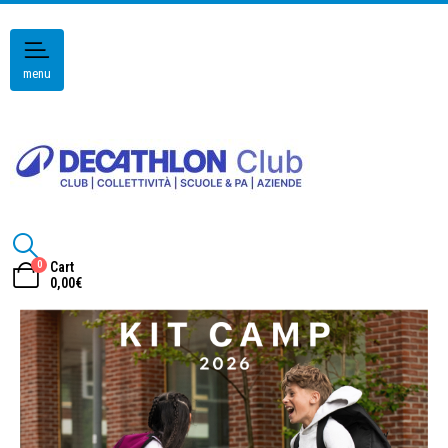
menu
0
Cart
0,00
€