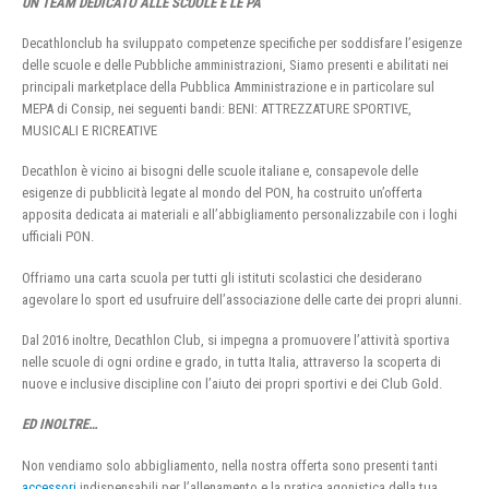
UN TEAM DEDICATO ALLE SCUOLE E LE PA
Decathlonclub ha sviluppato competenze specifiche per soddisfare l’esigenze
delle scuole e delle Pubbliche amministrazioni, Siamo presenti e abilitati nei
principali marketplace della Pubblica Amministrazione e in particolare sul
MEPA di Consip, nei seguenti bandi: BENI: ATTREZZATURE SPORTIVE,
MUSICALI E RICREATIVE
Decathlon è vicino ai bisogni delle scuole italiane e, consapevole delle
esigenze di pubblicità legate al mondo del PON, ha costruito un’offerta
apposita dedicata ai materiali e all’abbigliamento personalizzabile con i loghi
ufficiali PON.
Offriamo una carta scuola per tutti gli istituti scolastici che desiderano
agevolare lo sport ed usufruire dell’associazione delle carte dei propri alunni.
Dal 2016 inoltre, Decathlon Club, si impegna a promuovere l’attività sportiva
nelle scuole di ogni ordine e grado, in tutta Italia, attraverso la scoperta di
nuove e inclusive discipline con l’aiuto dei propri sportivi e dei Club Gold.
ED INOLTRE…
Non vendiamo solo abbigliamento, nella nostra offerta sono presenti tanti
accessori
indispensabili per l’allenamento e la pratica agonistica della tua