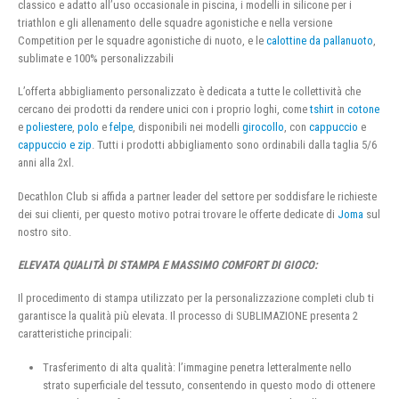
classico e adatto all’uso occasionale in piscina, i modelli in silicone per i
triathlon e gli allenamento delle squadre agonistiche e nella versione
Competition per le squadre agonistiche di nuoto, e le
calottine da pallanuoto
,
sublimate e 100% personalizzabili
L’offerta abbigliamento personalizzato è dedicata a tutte le collettività che
cercano dei prodotti da rendere unici con i proprio loghi, come
tshirt
in
cotone
e
poliestere
,
polo
e
felpe
, disponibili nei modelli
girocollo
, con
cappuccio
e
cappuccio e zip
. Tutti i prodotti abbigliamento sono ordinabili dalla taglia 5/6
anni alla 2xl.
Decathlon Club si affida a partner leader del settore per soddisfare le richieste
dei sui clienti, per questo motivo potrai trovare le offerte dedicate di
Joma
sul
nostro sito.
ELEVATA QUALITÀ DI STAMPA E MASSIMO COMFORT DI GIOCO:
Il procedimento di stampa utilizzato per la personalizzazione completi club ti
garantisce la qualità più elevata. Il processo di SUBLIMAZIONE presenta 2
caratteristiche principali:
Trasferimento di alta qualità: l’immagine penetra letteralmente nello
strato superficiale del tessuto, consentendo in questo modo di ottenere