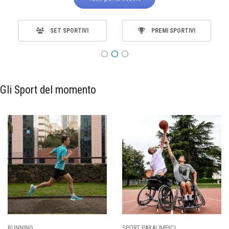
SET SPORTIVI
PREMI SPORTIVI
Gli Sport del momento
CI
CALCIO
BASKET