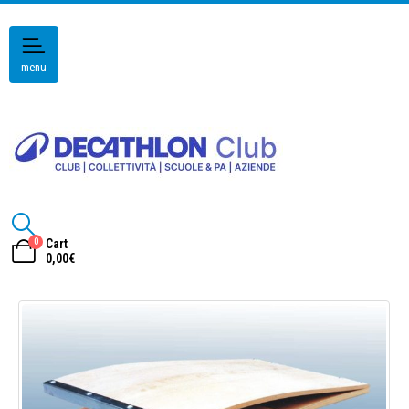
menu
0
Cart
0,00
€