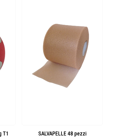
g T1
SALVAPELLE 48 pezzi
M