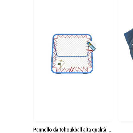
MINICOMPRESSORE RAIDER 2 CYLINDER 220W
Pannello da tchoukball alta qualità HTF