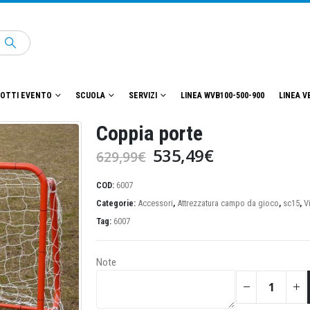
OTTI EVENTO
SCUOLA
SERVIZI
LINEA WVB100-500-900
LINEA V
Coppia porte
Il
Il
535,49
€
629,99
€
prezzo
prezzo
originale
attuale
COD:
6007
era:
è:
Categorie:
Accessori
,
Attrezzatura campo da gioco
,
sc15
,
V
629,99€.
535,49€.
Tag:
6007
Note