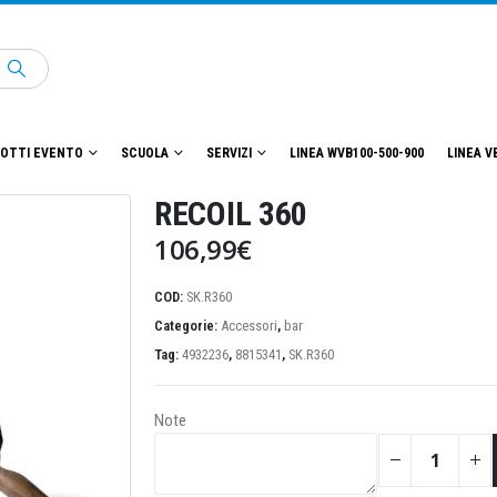
OTTI EVENTO
SCUOLA
SERVIZI
LINEA WVB100-500-900
LINEA V
RECOIL 360
106,99
€
COD:
SK.R360
Categorie:
Accessori
,
bar
Tag:
4932236
,
8815341
,
SK.R360
Note