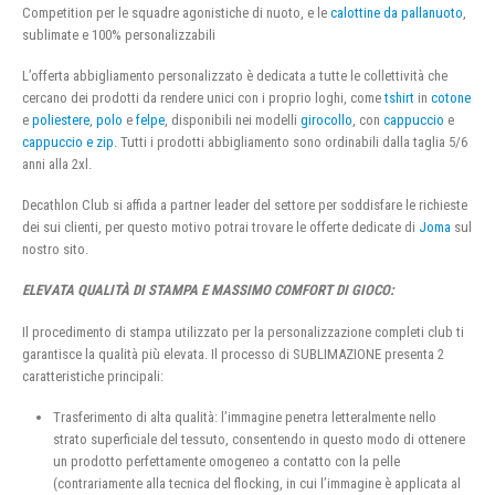
Competition per le squadre agonistiche di nuoto, e le
calottine da pallanuoto
,
sublimate e 100% personalizzabili
L’offerta abbigliamento personalizzato è dedicata a tutte le collettività che
cercano dei prodotti da rendere unici con i proprio loghi, come
tshirt
in
cotone
e
poliestere
,
polo
e
felpe
, disponibili nei modelli
girocollo
, con
cappuccio
e
cappuccio e zip
. Tutti i prodotti abbigliamento sono ordinabili dalla taglia 5/6
anni alla 2xl.
Decathlon Club si affida a partner leader del settore per soddisfare le richieste
dei sui clienti, per questo motivo potrai trovare le offerte dedicate di
Joma
sul
nostro sito.
ELEVATA QUALITÀ DI STAMPA E MASSIMO COMFORT DI GIOCO:
Il procedimento di stampa utilizzato per la personalizzazione completi club ti
garantisce la qualità più elevata. Il processo di SUBLIMAZIONE presenta 2
caratteristiche principali:
Trasferimento di alta qualità: l’immagine penetra letteralmente nello
strato superficiale del tessuto, consentendo in questo modo di ottenere
un prodotto perfettamente omogeneo a contatto con la pelle
(contrariamente alla tecnica del flocking, in cui l’immagine è applicata al