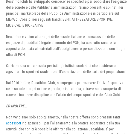
Decathlonclub ha sviluppato competenze specifiche per soddisfare l’esigenze
delle scuole e delle Pubbliche amministrazioni, Siamo presenti e abilitati nei
principali marketplace della Pubblica Amministrazione e in particolare sul
MEPA di Consip, nei seguenti bandi: BENI: ATTREZZATURE SPORTIVE,
MUSICALI E RICREATIVE
Decathlon è vicino ai bisogni delle scuole italiane e, consapevole delle
esigenze di pubblicità legate al mondo del PON, ha costruito un’offerta
apposita dedicata ai materiali e all’abbigliamento personalizzabile con i loghi
ufficiali PON.
Offriamo una carta scuola per tutti gli istituti scolastici che desiderano
agevolare lo sport ed usufruire dell’associazione delle carte dei propri alunni.
Dal 2016 inoltre, Decathlon Club, si impegna a promuovere l’attività sportiva
nelle scuole di ogni ordine e grado, in tutta Italia, attraverso la scoperta di
nuove e inclusive discipline con l’aiuto dei propri sportivi e dei Club Gold.
ED INOLTRE…
Non vendiamo solo abbigliamento, nella nostra offerta sono presenti tanti
accessori
indispensabili per l’allenamento e la pratica agonistica della tua
attività, che non ci è possibile offrirti nella collezione Decathlon. e’ per