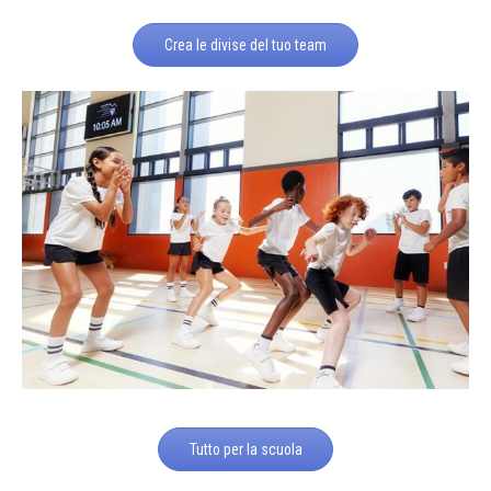
Crea le divise del tuo team
Tutto per la scuola