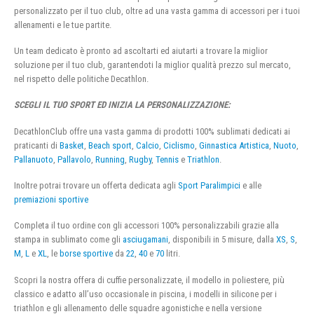
personalizzato per il tuo club, oltre ad una vasta gamma di accessori per i tuoi
allenamenti e le tue partite.
Un team dedicato è pronto ad ascoltarti ed aiutarti a trovare la miglior
soluzione per il tuo club, garantendoti la miglior qualità prezzo sul mercato,
nel rispetto delle politiche Decathlon.
SCEGLI IL TUO SPORT ED INIZIA LA PERSONALIZZAZIONE:
DecathlonClub offre una vasta gamma di prodotti 100% sublimati dedicati ai
praticanti di
Basket
,
Beach sport
,
Calcio
,
Ciclismo
,
Ginnastica Artistica
,
Nuoto
,
Pallanuoto
,
Pallavolo
,
Running
,
Rugby
,
Tennis
e
Triathlon
.
Inoltre potrai trovare un offerta dedicata agli
Sport Paralimpici
e alle
premiazioni sportive
Completa il tuo ordine con gli accessori 100% personalizzabili grazie alla
stampa in sublimato come gli
asciugamani
, disponibili in 5 misure, dalla
XS
,
S
,
M
,
L
e
XL
, le
borse sportive
da
22
,
40
e
70
litri.
Scopri la nostra offera di cuffie personalizzate, il modello in poliestere, più
classico e adatto all’uso occasionale in piscina, i modelli in silicone per i
triathlon e gli allenamento delle squadre agonistiche e nella versione