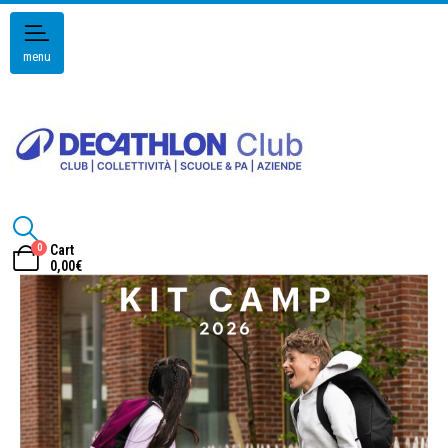
menu
0
Cart
0,00
€