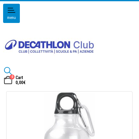
menu
0
Cart
0,00
€