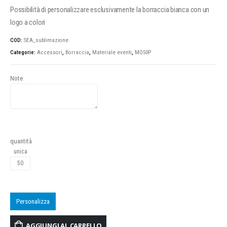
Possibilità di personalizzare esclusivamente la borraccia bianca con un
logo a colori
COD:
SEA_sublimazione
Categorie:
Accessori
,
Borraccia
,
Materiale eventi
,
MO50P
Note
quantità
unica
Personalizza
AGGIUNGI AL CARRELLO