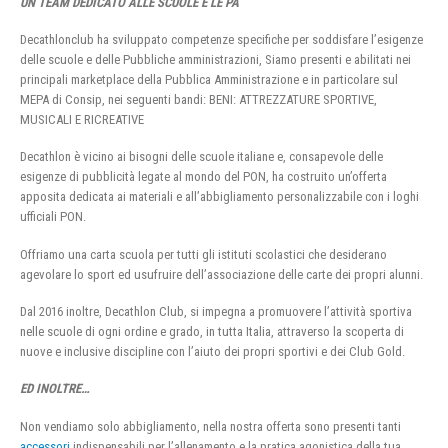
UN TEAM DEDICATO ALLE SCUOLE E LE PA
Decathlonclub ha sviluppato competenze specifiche per soddisfare l’esigenze
delle scuole e delle Pubbliche amministrazioni, Siamo presenti e abilitati nei
principali marketplace della Pubblica Amministrazione e in particolare sul
MEPA di Consip, nei seguenti bandi: BENI: ATTREZZATURE SPORTIVE,
MUSICALI E RICREATIVE
Decathlon è vicino ai bisogni delle scuole italiane e, consapevole delle
esigenze di pubblicità legate al mondo del PON, ha costruito un’offerta
apposita dedicata ai materiali e all’abbigliamento personalizzabile con i loghi
ufficiali PON.
Offriamo una carta scuola per tutti gli istituti scolastici che desiderano
agevolare lo sport ed usufruire dell’associazione delle carte dei propri alunni.
Dal 2016 inoltre, Decathlon Club, si impegna a promuovere l’attività sportiva
nelle scuole di ogni ordine e grado, in tutta Italia, attraverso la scoperta di
nuove e inclusive discipline con l’aiuto dei propri sportivi e dei Club Gold.
ED INOLTRE…
Non vendiamo solo abbigliamento, nella nostra offerta sono presenti tanti
accessori
indispensabili per l’allenamento e la pratica agonistica della tua