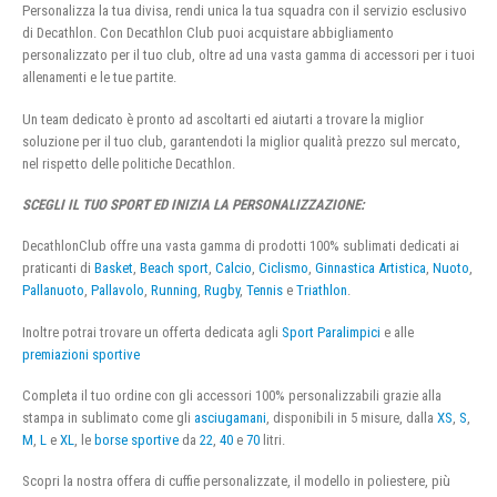
Personalizza la tua divisa, rendi unica la tua squadra con il servizio esclusivo
di Decathlon. Con Decathlon Club puoi acquistare abbigliamento
personalizzato per il tuo club, oltre ad una vasta gamma di accessori per i tuoi
allenamenti e le tue partite.
Un team dedicato è pronto ad ascoltarti ed aiutarti a trovare la miglior
soluzione per il tuo club, garantendoti la miglior qualità prezzo sul mercato,
nel rispetto delle politiche Decathlon.
SCEGLI IL TUO SPORT ED INIZIA LA PERSONALIZZAZIONE:
DecathlonClub offre una vasta gamma di prodotti 100% sublimati dedicati ai
praticanti di
Basket
,
Beach sport
,
Calcio
,
Ciclismo
,
Ginnastica Artistica
,
Nuoto
,
Pallanuoto
,
Pallavolo
,
Running
,
Rugby
,
Tennis
e
Triathlon
.
Inoltre potrai trovare un offerta dedicata agli
Sport Paralimpici
e alle
premiazioni sportive
Completa il tuo ordine con gli accessori 100% personalizzabili grazie alla
stampa in sublimato come gli
asciugamani
, disponibili in 5 misure, dalla
XS
,
S
,
M
,
L
e
XL
, le
borse sportive
da
22
,
40
e
70
litri.
Scopri la nostra offera di cuffie personalizzate, il modello in poliestere, più