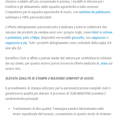
classico e adatto all’uso occasionale in piscina, i modelli in silicone per i
triathlon e gli allenamento delle squadre agonistiche e nella versione
Competition per le squadre agonistiche di nuoto, e le
calottine da pallanuoto
,
sublimate e 100% personalizzabili
L’offerta abbigliamento personalizzato è dedicata a tutte le collettività che
cercano dei prodotti da rendere unici con i proprio loghi, come
tshirt
in
cotone
e
poliestere
,
polo
e
felpe
, disponibili nei modelli
girocollo
, con
cappuccio
e
cappuccio e zip
. Tutti i prodotti abbigliamento sono ordinabili dalla taglia 5/6
anni alla 2xl.
Decathlon Club si affida a partner leader del settore per soddisfare le richieste
dei sui clienti, per questo motivo potrai trovare le offerte dedicate di
Joma
sul
nostro sito.
ELEVATA QUALITÀ DI STAMPA E MASSIMO COMFORT DI GIOCO:
Il procedimento di stampa utilizzato per la personalizzazione completi club ti
garantisce la qualità più elevata. Il processo di SUBLIMAZIONE presenta 2
caratteristiche principali:
Trasferimento di alta qualità: l’immagine penetra letteralmente nello
strato superficiale del tessuto, consentendo in questo modo di ottenere