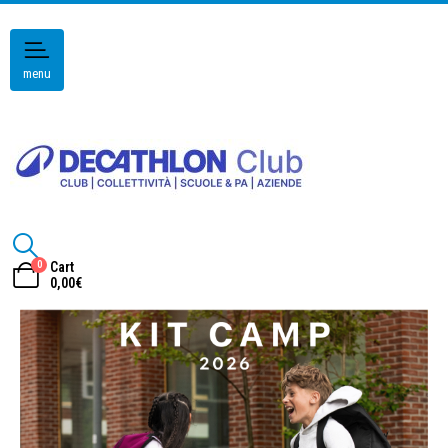
menu
0
Cart
0,00
€