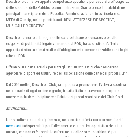
Decathlonclub ha sviluppato competenze specifiche per soddisfare l’esigenze
delle scuole e delle Pubbliche amministrazioni, Siamo presenti e abilitati nei
principali marketplace della Pubblica Amministrazione e in particolare sul
MEPA di Consip, nei seguenti bandi: BENI: ATTREZZATURE SPORTIVE,
MUSICALI E RICREATIVE
Decathlon è vicino ai bisogni delle scuole italiane e, consapevole delle
esigenze di pubblicità legate al mondo del PON, ha costruito un’offerta
apposita dedicata ai materiali e all’abbigliamento personalizzabile con i loghi
ufficiali PON.
Offriamo una carta scuola per tutti gli istituti scolastici che desiderano
agevolare lo sport ed usufruire dell’associazione delle carte dei propri alunni.
Dal 2016 inoltre, Decathlon Club, si impegna a promuovere l’attività sportiva
nelle scuole di ogni ordine e grado, in tutta Italia, attraverso la scoperta di
nuove e inclusive discipline con l’aiuto dei propri sportivi e dei Club Gold.
ED INOLTRE…
Non vendiamo solo abbigliamento, nella nostra offerta sono presenti tanti
accessori
indispensabili per l’allenamento e la pratica agonistica della tua
attività, che non ci è possibile offrirti nella collezione Decathlon. e’ per