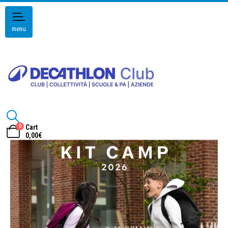
menu
0
Cart
0,00
€