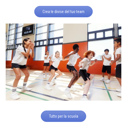
Crea le divise del tuo team
Tutto per la scuola