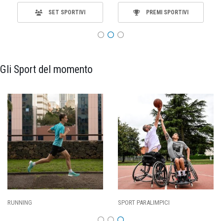
SET SPORTIVI
PREMI SPORTIVI
Gli Sport del momento
ING
SPORT PARALIMPICI
CALCI