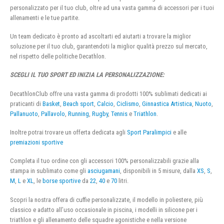
personalizzato per il tuo club, oltre ad una vasta gamma di accessori per i tuoi
allenamenti e le tue partite.
Un team dedicato è pronto ad ascoltarti ed aiutarti a trovare la miglior
soluzione per il tuo club, garantendoti la miglior qualità prezzo sul mercato,
nel rispetto delle politiche Decathlon.
SCEGLI IL TUO SPORT ED INIZIA LA PERSONALIZZAZIONE:
DecathlonClub offre una vasta gamma di prodotti 100% sublimati dedicati ai
praticanti di
Basket
,
Beach sport
,
Calcio
,
Ciclismo
,
Ginnastica Artistica
,
Nuoto
,
Pallanuoto
,
Pallavolo
,
Running
,
Rugby
,
Tennis
e
Triathlon
.
Inoltre potrai trovare un offerta dedicata agli
Sport Paralimpici
e alle
premiazioni sportive
Completa il tuo ordine con gli accessori 100% personalizzabili grazie alla
stampa in sublimato come gli
asciugamani
, disponibili in 5 misure, dalla
XS
,
S
,
M
,
L
e
XL
, le
borse sportive
da
22
,
40
e
70
litri.
Scopri la nostra offera di cuffie personalizzate, il modello in poliestere, più
classico e adatto all’uso occasionale in piscina, i modelli in silicone per i
triathlon e gli allenamento delle squadre agonistiche e nella versione