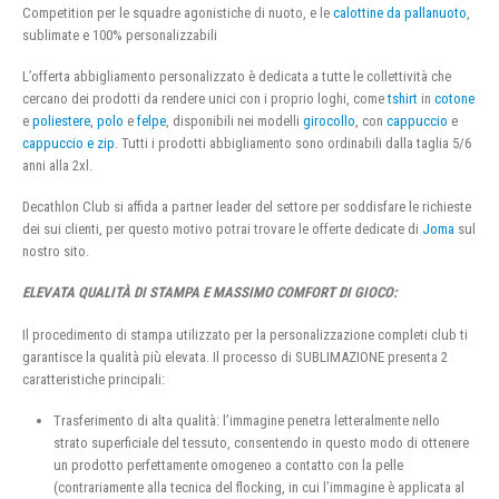
Competition per le squadre agonistiche di nuoto, e le
calottine da pallanuoto
,
sublimate e 100% personalizzabili
L’offerta abbigliamento personalizzato è dedicata a tutte le collettività che
cercano dei prodotti da rendere unici con i proprio loghi, come
tshirt
in
cotone
e
poliestere
,
polo
e
felpe
, disponibili nei modelli
girocollo
, con
cappuccio
e
cappuccio e zip
. Tutti i prodotti abbigliamento sono ordinabili dalla taglia 5/6
anni alla 2xl.
Decathlon Club si affida a partner leader del settore per soddisfare le richieste
dei sui clienti, per questo motivo potrai trovare le offerte dedicate di
Joma
sul
nostro sito.
ELEVATA QUALITÀ DI STAMPA E MASSIMO COMFORT DI GIOCO:
Il procedimento di stampa utilizzato per la personalizzazione completi club ti
garantisce la qualità più elevata. Il processo di SUBLIMAZIONE presenta 2
caratteristiche principali:
Trasferimento di alta qualità: l’immagine penetra letteralmente nello
strato superficiale del tessuto, consentendo in questo modo di ottenere
un prodotto perfettamente omogeneo a contatto con la pelle
(contrariamente alla tecnica del flocking, in cui l’immagine è applicata al