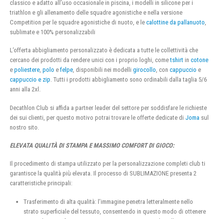
classico e adatto all’uso occasionale in piscina, i modelli in silicone per i
triathlon e gli allenamento delle squadre agonistiche e nella versione
Competition per le squadre agonistiche di nuoto, e le
calottine da pallanuoto
,
sublimate e 100% personalizzabili
L’offerta abbigliamento personalizzato è dedicata a tutte le collettività che
cercano dei prodotti da rendere unici con i proprio loghi, come
tshirt
in
cotone
e
poliestere
,
polo
e
felpe
, disponibili nei modelli
girocollo
, con
cappuccio
e
cappuccio e zip
. Tutti i prodotti abbigliamento sono ordinabili dalla taglia 5/6
anni alla 2xl.
Decathlon Club si affida a partner leader del settore per soddisfare le richieste
dei sui clienti, per questo motivo potrai trovare le offerte dedicate di
Joma
sul
nostro sito.
ELEVATA QUALITÀ DI STAMPA E MASSIMO COMFORT DI GIOCO:
Il procedimento di stampa utilizzato per la personalizzazione completi club ti
garantisce la qualità più elevata. Il processo di SUBLIMAZIONE presenta 2
caratteristiche principali:
Trasferimento di alta qualità: l’immagine penetra letteralmente nello
strato superficiale del tessuto, consentendo in questo modo di ottenere