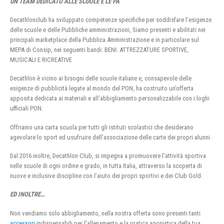
UN TEAM DEDICATO ALLE SCUOLE E LE PA
Decathlonclub ha sviluppato competenze specifiche per soddisfare l’esigenze
delle scuole e delle Pubbliche amministrazioni, Siamo presenti e abilitati nei
principali marketplace della Pubblica Amministrazione e in particolare sul
MEPA di Consip, nei seguenti bandi: BENI: ATTREZZATURE SPORTIVE,
MUSICALI E RICREATIVE
Decathlon è vicino ai bisogni delle scuole italiane e, consapevole delle
esigenze di pubblicità legate al mondo del PON, ha costruito un’offerta
apposita dedicata ai materiali e all’abbigliamento personalizzabile con i loghi
ufficiali PON.
Offriamo una carta scuola per tutti gli istituti scolastici che desiderano
agevolare lo sport ed usufruire dell’associazione delle carte dei propri alunni.
Dal 2016 inoltre, Decathlon Club, si impegna a promuovere l’attività sportiva
nelle scuole di ogni ordine e grado, in tutta Italia, attraverso la scoperta di
nuove e inclusive discipline con l’aiuto dei propri sportivi e dei Club Gold.
ED INOLTRE…
Non vendiamo solo abbigliamento, nella nostra offerta sono presenti tanti
accessori
indispensabili per l’allenamento e la pratica agonistica della tua