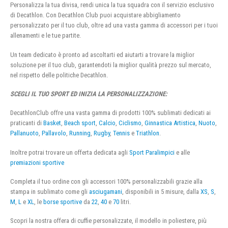
Personalizza la tua divisa, rendi unica la tua squadra con il servizio esclusivo
di Decathlon. Con Decathlon Club puoi acquistare abbigliamento
personalizzato per il tuo club, oltre ad una vasta gamma di accessori per i tuoi
allenamenti e le tue partite.
Un team dedicato è pronto ad ascoltarti ed aiutarti a trovare la miglior
soluzione per il tuo club, garantendoti la miglior qualità prezzo sul mercato,
nel rispetto delle politiche Decathlon.
SCEGLI IL TUO SPORT ED INIZIA LA PERSONALIZZAZIONE:
DecathlonClub offre una vasta gamma di prodotti 100% sublimati dedicati ai
praticanti di
Basket
,
Beach sport
,
Calcio
,
Ciclismo
,
Ginnastica Artistica
,
Nuoto
,
Pallanuoto
,
Pallavolo
,
Running
,
Rugby
,
Tennis
e
Triathlon
.
Inoltre potrai trovare un offerta dedicata agli
Sport Paralimpici
e alle
premiazioni sportive
Completa il tuo ordine con gli accessori 100% personalizzabili grazie alla
stampa in sublimato come gli
asciugamani
, disponibili in 5 misure, dalla
XS
,
S
,
M
,
L
e
XL
, le
borse sportive
da
22
,
40
e
70
litri.
Scopri la nostra offera di cuffie personalizzate, il modello in poliestere, più