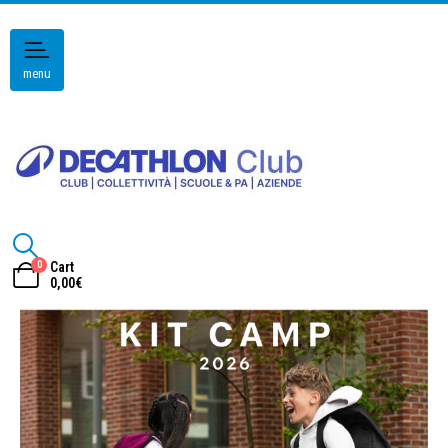
menu
0
Cart
0,00
€