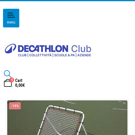
menu
0
Cart
0,00
€
-15%