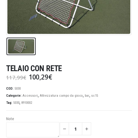
TELAIO CON RETE
Il
Il
100,29
€
117,99
€
prezzo
prezzo
originale
attuale
COD:
5030
era:
è:
Categorie:
Accessori
,
Attrezzatura campo da gioco
,
bar
,
sc15
117,99€.
100,29€.
Tag:
5030
,
8910002
Note