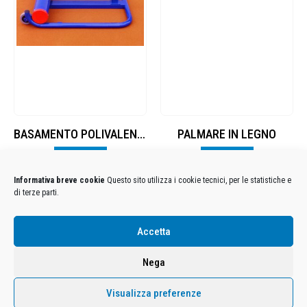
BASAMENTO POLIVALENTE ZAVORRATO PER SUPPORTO ATTREZZI SMONTABILE, PER PALI CON DIAMETRO Ø50MM.
PALMARE IN LEGNO
Visualizza
Visualizza
Informativa breve cookie
Questo sito utilizza i cookie tecnici, per le statistiche e
di terze parti.
Condizioni Generali di Utilizzo
-
Cookies
-
Privacy
Accetta
DECATHLON ITALIA S.r.l. Unipersonale - Viale Valassina, 268 - 20851 Lissone (MB) Cap. Soc.
Euro 12.500.000 i.v. - C.F. e Iscr. Reg. Imp. Monza e Brianza 02137480964 - R.E.A. MB-1370021 -
Nega
P.IVA. 11005760159 - Direzione e coordinamento art. 2497 C.C. DECATHLON SA, Villeneuve
D'Ascq, Francia Le foto dei prodotti presenti sul sito sono puramente esemplificative.
Visualizza preferenze