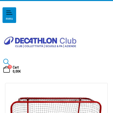
menu
0
Cart
0,00
€