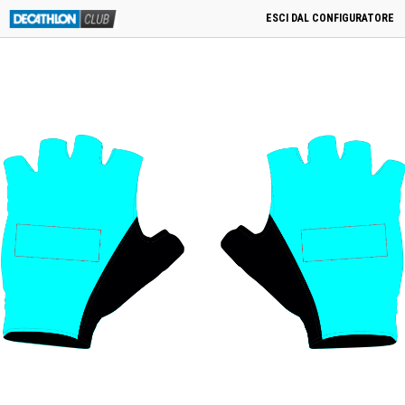
menu
0
Cart
0,00
€
PRODOTTI CORRELATI