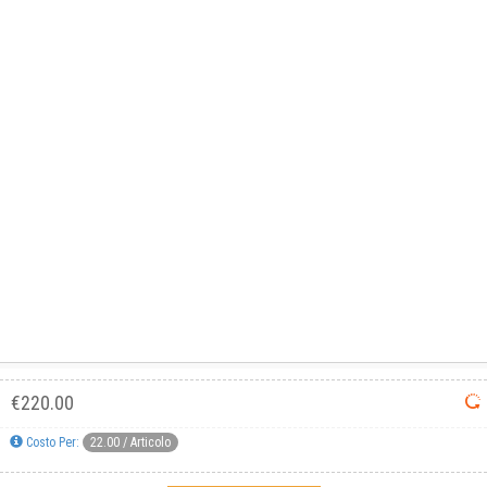
GUIDA: MODIFICARE I COLORI
Informativa breve cookie
Questo sito utilizza i cookie tecnici, per le statistiche e
di terze parti.
Condizioni Generali di Utilizzo
-
Cookies
-
Privacy
Accetta
DECATHLON ITALIA S.r.l. Unipersonale - Viale Valassina, 268 - 20851 Lissone (MB) Cap. Soc.