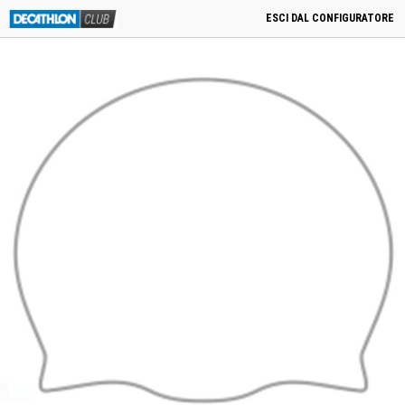
menu
0
Cart
0,00
€
PRODOTTI CORRELATI